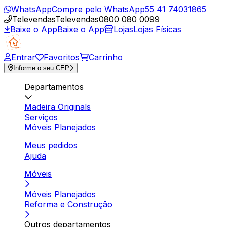
WhatsApp
Compre pelo WhatsApp
55 41 74031865
Televendas
Televendas
0800 080 0099
Baixe o App
Baixe o App
Lojas
Lojas Físicas
Entrar
Favoritos
Carrinho
Informe o seu CEP
Departamentos
Madeira Originals
Serviços
Móveis Planejados
Meus pedidos
Ajuda
Móveis
Móveis Planejados
Reforma e Construção
Outros departamentos