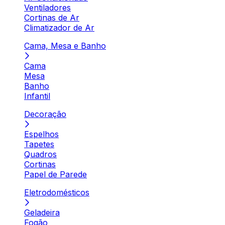
Ventiladores
Cortinas de Ar
Climatizador de Ar
Cama, Mesa e Banho
Cama
Mesa
Banho
Infantil
Decoração
Espelhos
Tapetes
Quadros
Cortinas
Papel de Parede
Eletrodomésticos
Geladeira
Fogão