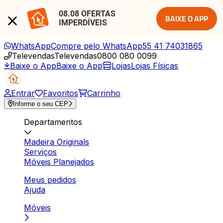
08.08 OFERTAS 
BAIXE O APP
IMPERDÍVEIS
WhatsApp
Compre pelo WhatsApp
55 41 74031865
Televendas
Televendas
0800 080 0099
Baixe o App
Baixe o App
Lojas
Lojas Físicas
Entrar
Favoritos
Carrinho
Informe o seu CEP
Departamentos
Madeira Originals
Serviços
Móveis Planejados
Meus pedidos
Ajuda
Móveis