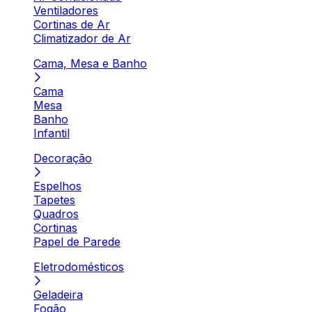
Ventiladores
Cortinas de Ar
Climatizador de Ar
Cama, Mesa e Banho
Cama
Mesa
Banho
Infantil
Decoração
Espelhos
Tapetes
Quadros
Cortinas
Papel de Parede
Eletrodomésticos
Geladeira
Fogão