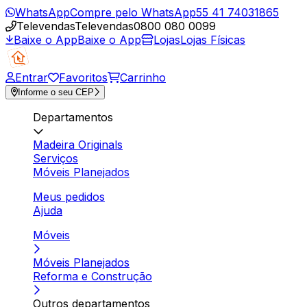
WhatsApp
Compre pelo WhatsApp
55 41 74031865
Televendas
Televendas
0800 080 0099
Baixe o App
Baixe o App
Lojas
Lojas Físicas
Entrar
Favoritos
Carrinho
Informe o seu CEP
Departamentos
Madeira Originals
Serviços
Móveis Planejados
Meus pedidos
Ajuda
Móveis
Móveis Planejados
Reforma e Construção
Outros departamentos