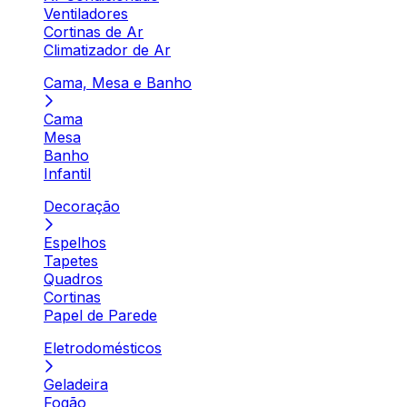
Ventiladores
Cortinas de Ar
Climatizador de Ar
Cama, Mesa e Banho
Cama
Mesa
Banho
Infantil
Decoração
Espelhos
Tapetes
Quadros
Cortinas
Papel de Parede
Eletrodomésticos
Geladeira
Fogão