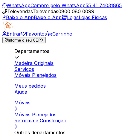
WhatsApp
Compre pelo WhatsApp
55 41 74031865
Televendas
Televendas
0800 080 0099
Baixe o App
Baixe o App
Lojas
Lojas Físicas
Entrar
Favoritos
Carrinho
Informe o seu CEP
Departamentos
Madeira Originals
Serviços
Móveis Planejados
Meus pedidos
Ajuda
Móveis
Móveis Planejados
Reforma e Construção
Outros departamentos