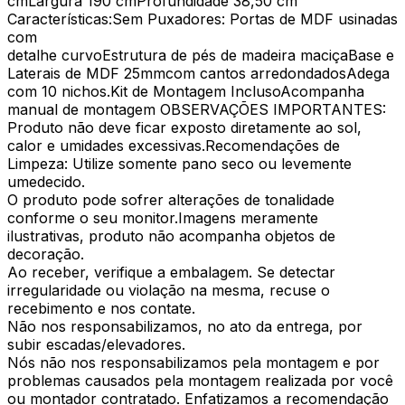
cmLargura 190 cmProfundidade 38,50 cm
Características:Sem Puxadores: Portas de MDF usinadas
com
detalhe curvoEstrutura de pés de madeira maciçaBase e
Laterais de MDF 25mmcom cantos arredondadosAdega
com 10 nichos.Kit de Montagem InclusoAcompanha
manual de montagem OBSERVAÇÕES IMPORTANTES:
Produto não deve ficar exposto diretamente ao sol,
calor e umidades excessivas.Recomendações de
Limpeza: Utilize somente pano seco ou levemente
umedecido.
O produto pode sofrer alterações de tonalidade
conforme o seu monitor.Imagens meramente
ilustrativas, produto não acompanha objetos de
decoração.
Ao receber, verifique a embalagem. Se detectar
irregularidade ou violação na mesma, recuse o
recebimento e nos contate.
Não nos responsabilizamos, no ato da entrega, por
subir escadas/elevadores.
Nós não nos responsabilizamos pela montagem e por
problemas causados pela montagem realizada por você
ou montador contratado. Enfatizamos a recomendação