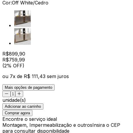
Cor:
Off White/Cedro
R$
899,90
R$
759
,
99
(2% OFF)
ou
7
x de
R$ 111,43
sem juros
Mais opções de pagamento
unidade(s)
Adicionar ao carrinho
Comprar agora
Encontre o serviço ideal
Montagem, Impermeabilização e outros
Insira o CEP
para consultar disponibilidade