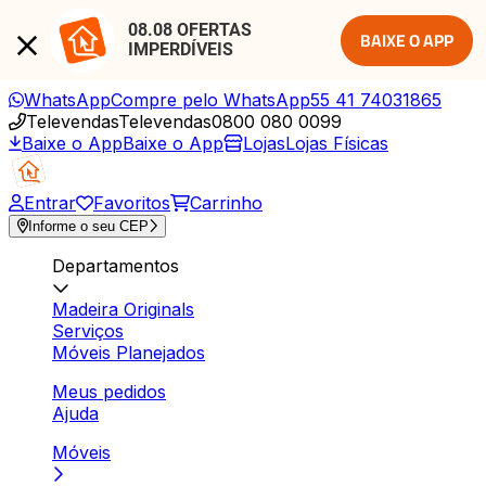
08.08 OFERTAS 
BAIXE O APP
IMPERDÍVEIS
WhatsApp
Compre pelo WhatsApp
55 41 74031865
Televendas
Televendas
0800 080 0099
Baixe o App
Baixe o App
Lojas
Lojas Físicas
Entrar
Favoritos
Carrinho
Informe o seu CEP
Departamentos
Madeira Originals
Serviços
Móveis Planejados
Meus pedidos
Ajuda
Móveis