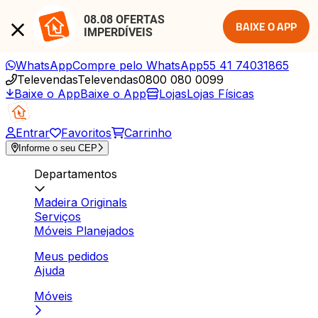
08.08 OFERTAS 
BAIXE O APP
IMPERDÍVEIS
WhatsApp
Compre pelo WhatsApp
55 41 74031865
Televendas
Televendas
0800 080 0099
Baixe o App
Baixe o App
Lojas
Lojas Físicas
Entrar
Favoritos
Carrinho
Informe o seu CEP
Departamentos
Madeira Originals
Serviços
Móveis Planejados
Meus pedidos
Ajuda
Móveis