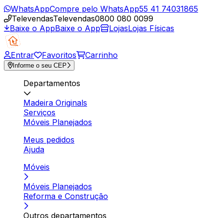
WhatsApp
Compre pelo WhatsApp
55 41 74031865
Televendas
Televendas
0800 080 0099
Baixe o App
Baixe o App
Lojas
Lojas Físicas
Entrar
Favoritos
Carrinho
Informe o seu CEP
Departamentos
Madeira Originals
Serviços
Móveis Planejados
Meus pedidos
Ajuda
Móveis
Móveis Planejados
Reforma e Construção
Outros departamentos