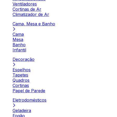
Ventiladores
Cortinas de Ar
Climatizador de Ar
Cama, Mesa e Banho
Cama
Mesa
Banho
Infantil
Decoração
Espelhos
Tapetes
Quadros
Cortinas
Papel de Parede
Eletrodomésticos
Geladeira
Fogão