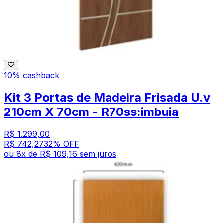
10% cashback
Kit 3 Portas de Madeira Frisada U.v
210cm X 70cm - R70ss:imbuia
R$ 1.299,00
R$ 742,27
32
% OFF
ou
8
x de
R$ 109,16
sem juros