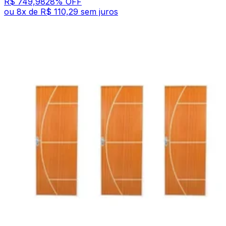
R$ 749,98
28
% OFF
ou
8
x de
R$ 110,29
sem juros