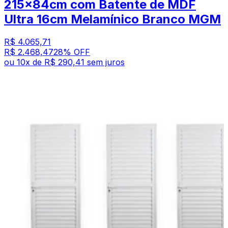
215x84cm com Batente de MDF
Ultra 16cm Melamínico Branco MGM
R$ 4.065,71
R$ 2.468,47
28
% OFF
ou
10
x de
R$ 290,41
sem juros