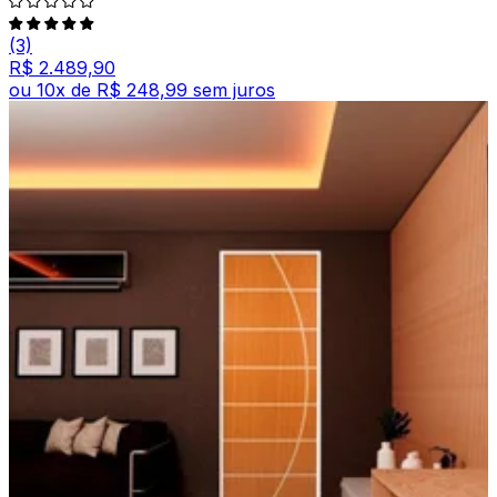
(3)
R$ 2.489,90
ou
10
x de
R$ 248,99
sem juros