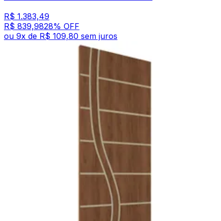
R$ 1.383,49
R$ 839,98
28
% OFF
ou
9
x de
R$ 109,80
sem juros