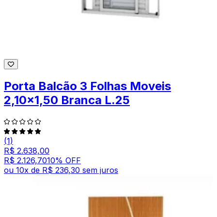
Porta Balcão 3 Folhas Moveis
2,10x1,50 Branca L.25
(1)
R$ 2.638,00
R$ 2.126,70
10
% OFF
ou
10
x de
R$ 236,30
sem juros