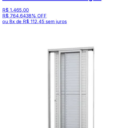
R$ 1.465,00
R$ 764,64
38
% OFF
ou
8
x de
R$ 112,45
sem juros