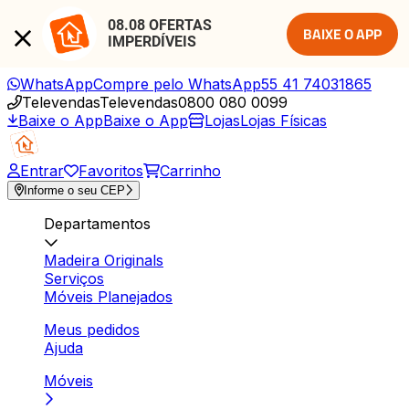
08.08 OFERTAS 
BAIXE O APP
IMPERDÍVEIS
WhatsApp
Compre pelo WhatsApp
55 41 74031865
Televendas
Televendas
0800 080 0099
Baixe o App
Baixe o App
Lojas
Lojas Físicas
Entrar
Favoritos
Carrinho
Informe o seu CEP
Departamentos
Madeira Originals
Serviços
Móveis Planejados
Meus pedidos
Ajuda
Móveis