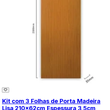
Kit com 3 Folhas de Porta Madeira
Lisa 210x62cm Espessura 3,5cm