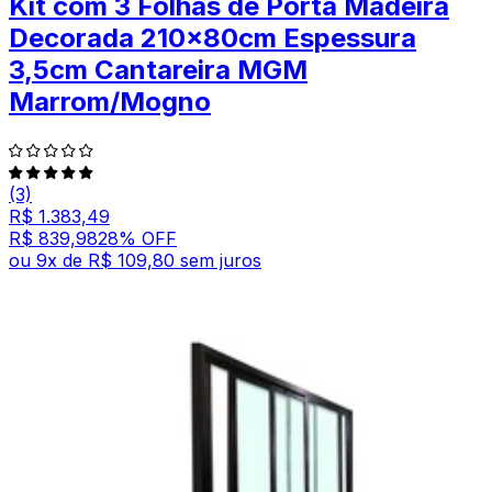
Kit com 3 Folhas de Porta Madeira
Decorada 210x80cm Espessura
3,5cm Cantareira MGM
Marrom/Mogno
(3)
R$ 1.383,49
R$ 839,98
28
% OFF
ou
9
x de
R$ 109,80
sem juros