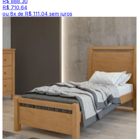
R$ 888,30
R$ 710,64
ou
8
x de
R$ 111,04
sem juros