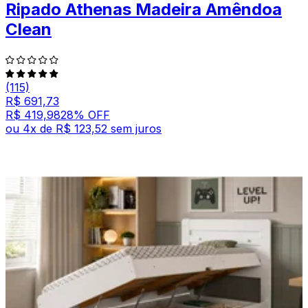
Ripado Athenas Madeira Amêndoa
Clean
(115)
R$ 691,73
R$ 419,98
28
% OFF
ou
4
x de
R$ 123,52
sem juros