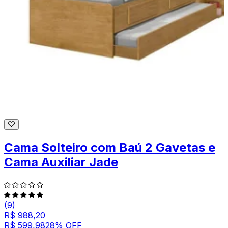
Cama Solteiro com Baú 2 Gavetas e
Cama Auxiliar Jade
(9)
R$ 988,20
R$ 599,98
28
% OFF