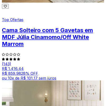
Top Ofertas
Cama Solteiro com 5 Gavetas em
MDF Júlia Cinamomo/Off White
Marrom
(143)
R$ 1.416,44
R$ 859,98
28
% OFF
ou
10
x de
R$ 101,17
sem juros