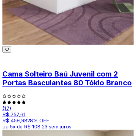
Cama Solteiro Baú Juvenil com 2
Portas Basculantes 80 Tókio Branco
(17)
R$ 757,61
R$ 459,98
28
% OFF
ou
5
x de
R$ 108,23
sem juros