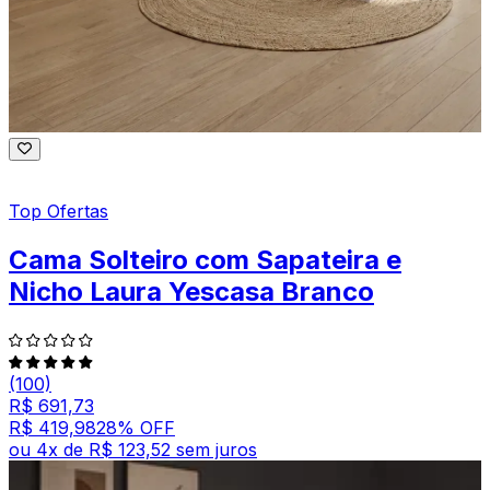
Top Ofertas
Cama Solteiro com Sapateira e
Nicho Laura Yescasa Branco
(100)
R$ 691,73
R$ 419,98
28
% OFF
ou
4
x de
R$ 123,52
sem juros