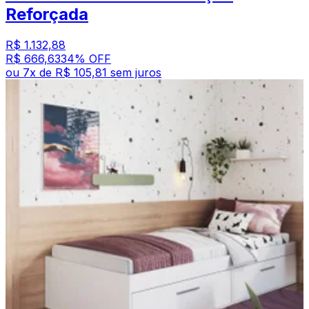
Reforçada
R$ 1.132,88
R$ 666,63
34
% OFF
ou
7
x de
R$ 105,81
sem juros