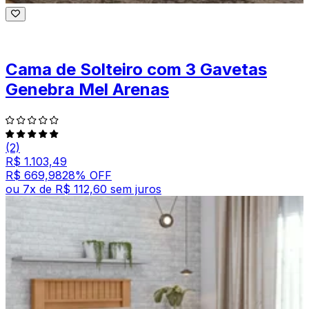
Cama de Solteiro com 3 Gavetas
Genebra Mel Arenas
(2)
R$ 1.103,49
R$ 669,98
28
% OFF
ou
7
x de
R$ 112,60
sem juros