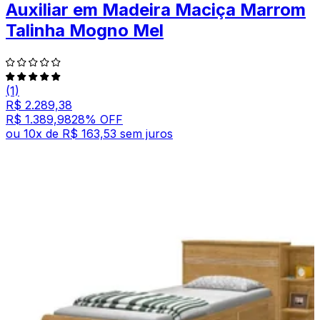
Auxiliar em Madeira Maciça Marrom
Talinha Mogno Mel
(1)
R$ 2.289,38
R$ 1.389,98
28
% OFF
ou
10
x de
R$ 163,53
sem juros