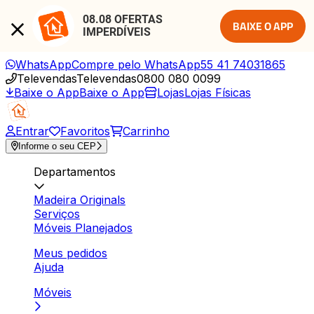
08.08 OFERTAS 
BAIXE O APP
IMPERDÍVEIS
WhatsApp
Compre pelo WhatsApp
55 41 74031865
Televendas
Televendas
0800 080 0099
Baixe o App
Baixe o App
Lojas
Lojas Físicas
Entrar
Favoritos
Carrinho
Informe o seu CEP
Departamentos
Madeira Originals
Serviços
Móveis Planejados
Meus pedidos
Ajuda
Móveis