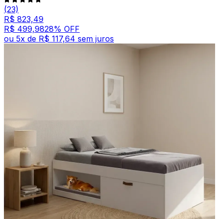
(23)
R$ 823,49
R$ 499,98
28
% OFF
ou
5
x de
R$ 117,64
sem juros