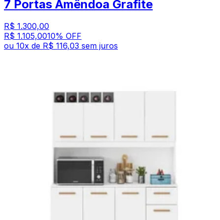
7 Portas Amêndoa Grafite
R$ 1.300,00
R$ 1.105,00
10
% OFF
ou
10
x de
R$ 116,03
sem juros