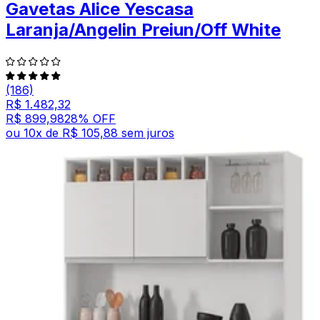
Gavetas Alice Yescasa
Laranja/Angelin Preiun/Off White
(186)
R$ 1.482,32
R$ 899,98
28
% OFF
ou
10
x de
R$ 105,88
sem juros