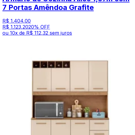
7 Portas Amêndoa Grafite
R$ 1.404,00
R$ 1.123,20
20
% OFF
ou
10
x de
R$ 112,32
sem juros