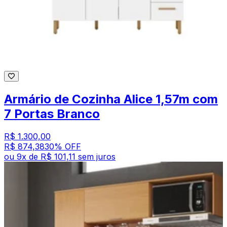
Armário de Cozinha Alice 1,57m com
7 Portas Branco
R$ 1.300,00
R$ 874,38
30
% OFF
ou
9
x de
R$ 101,11
sem juros