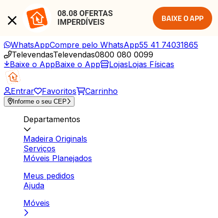
08.08 OFERTAS 
BAIXE O APP
IMPERDÍVEIS
WhatsApp
Compre pelo WhatsApp
55 41 74031865
Televendas
Televendas
0800 080 0099
Baixe o App
Baixe o App
Lojas
Lojas Físicas
Entrar
Favoritos
Carrinho
Informe o seu CEP
Departamentos
Madeira Originals
Serviços
Móveis Planejados
Meus pedidos
Ajuda
Móveis