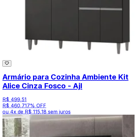
Armário para Cozinha Ambiente Kit
Alice Cinza Fosco - Ajl
R$ 499,51
R$ 460,71
7
% OFF
ou
4
x de
R$ 115,18
sem juros