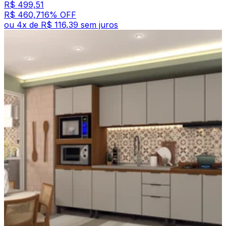
R$ 499,51
R$ 460,71
6
% OFF
ou
4
x de
R$ 116,39
sem juros