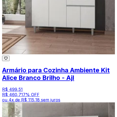
Armário para Cozinha Ambiente Kit
Alice Branco Brilho - Ajl
R$ 499,51
R$ 460,71
7
% OFF
ou
4
x de
R$ 115,18
sem juros