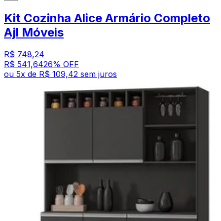
Kit Cozinha Alice Armário Completo
Ajl Móveis
R$ 748,24
R$ 541,64
26
% OFF
ou
5
x de
R$ 109,42
sem juros