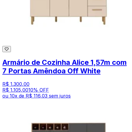
Armário de Cozinha Alice 1,57m com
7 Portas Amêndoa Off White
R$ 1.300,00
R$ 1.105,00
10
% OFF
ou
10
x de
R$ 116,03
sem juros