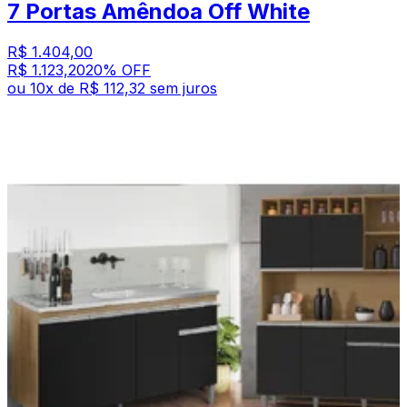
7 Portas Amêndoa Off White
R$ 1.404,00
R$ 1.123,20
20
% OFF
ou
10
x de
R$ 112,32
sem juros