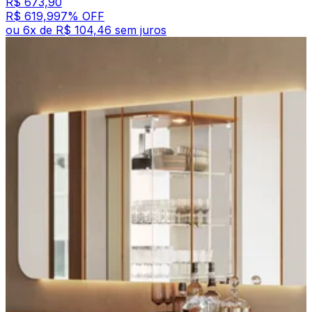
R$ 673,90
R$ 619,99
7
% OFF
ou
6
x de
R$ 104,46
sem juros