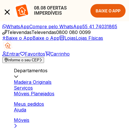
08.08 OFERTAS 
BAIXE O APP
IMPERDÍVEIS
WhatsApp
Compre pelo WhatsApp
55 41 74031865
Televendas
Televendas
0800 080 0099
Baixe o App
Baixe o App
Lojas
Lojas Físicas
Entrar
Favoritos
Carrinho
Informe o seu CEP
Departamentos
Madeira Originals
Serviços
Móveis Planejados
Meus pedidos
Ajuda
Móveis