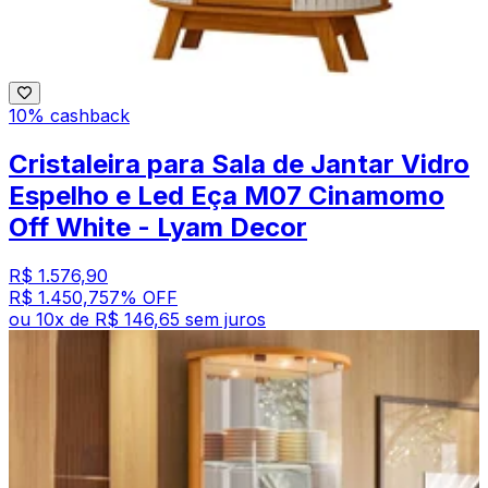
10% cashback
Cristaleira para Sala de Jantar Vidro
Espelho e Led Eça M07 Cinamomo
Off White - Lyam Decor
R$ 1.576,90
R$ 1.450,75
7
% OFF
ou
10
x de
R$ 146,65
sem juros