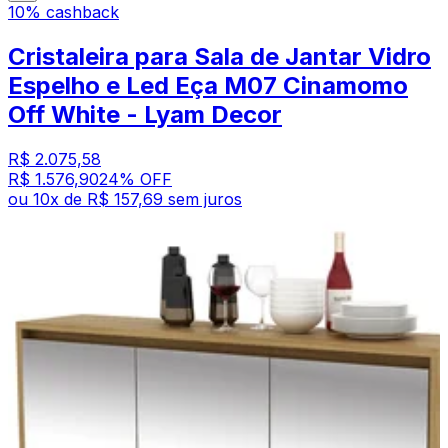
10% cashback
Cristaleira para Sala de Jantar Vidro
Espelho e Led Eça M07 Cinamomo
Off White - Lyam Decor
R$ 2.075,58
R$ 1.576,90
24
% OFF
ou
10
x de
R$ 157,69
sem juros