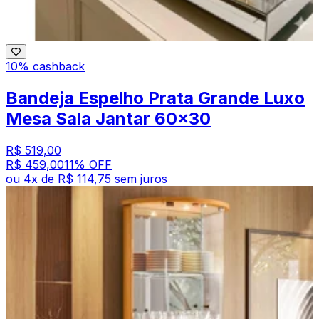
10% cashback
Bandeja Espelho Prata Grande Luxo
Mesa Sala Jantar 60x30
R$ 519,00
R$ 459,00
11
% OFF
ou
4
x de
R$ 114,75
sem juros