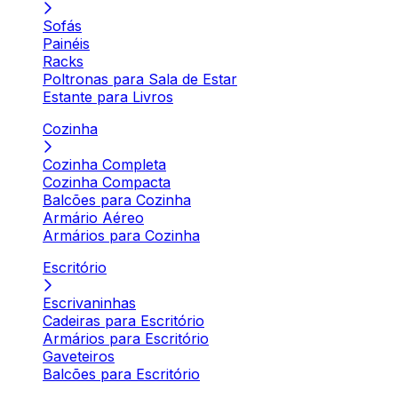
Sofás
Painéis
Racks
Poltronas para Sala de Estar
Estante para Livros
Cozinha
Cozinha Completa
Cozinha Compacta
Balcões para Cozinha
Armário Aéreo
Armários para Cozinha
Escritório
Escrivaninhas
Cadeiras para Escritório
Armários para Escritório
Gaveteiros
Balcões para Escritório