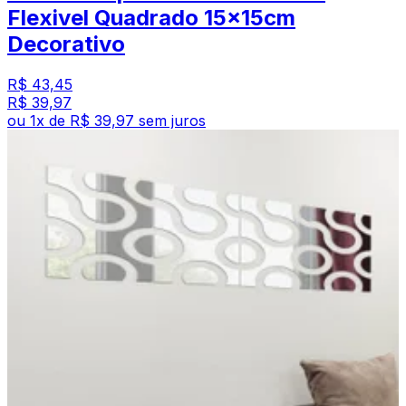
Flexivel Quadrado 15x15cm
Decorativo
R$ 43,45
R$ 39,97
ou
1
x de
R$ 39,97
sem juros