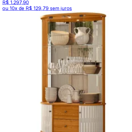
R$ 1.297,90
ou
10
x de
R$ 129,79
sem juros