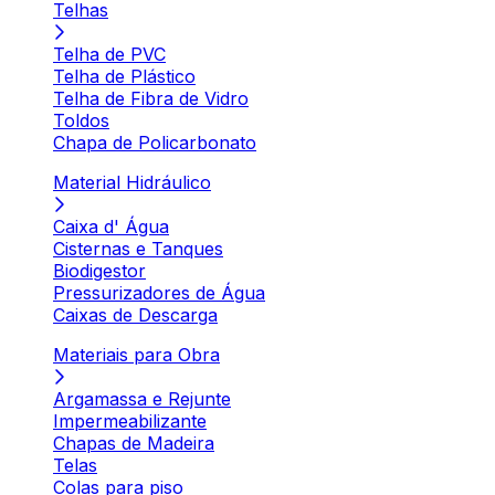
Telhas
Telha de PVC
Telha de Plástico
Telha de Fibra de Vidro
Toldos
Chapa de Policarbonato
Material Hidráulico
Caixa d' Água
Cisternas e Tanques
Biodigestor
Pressurizadores de Água
Caixas de Descarga
Materiais para Obra
Argamassa e Rejunte
Impermeabilizante
Chapas de Madeira
Telas
Colas para piso