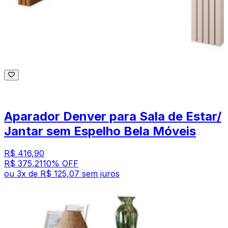
Aparador Denver para Sala de Estar/
Jantar sem Espelho Bela Móveis
R$ 416,90
R$ 375,21
10
% OFF
ou
3
x de
R$ 125,07
sem juros