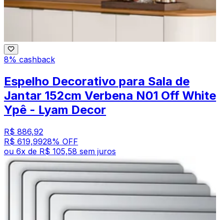
8% cashback
Espelho Decorativo para Sala de
Jantar 152cm Verbena N01 Off White
Ypê - Lyam Decor
R$ 886,92
R$ 619,99
28
% OFF
ou
6
x de
R$ 105,58
sem juros