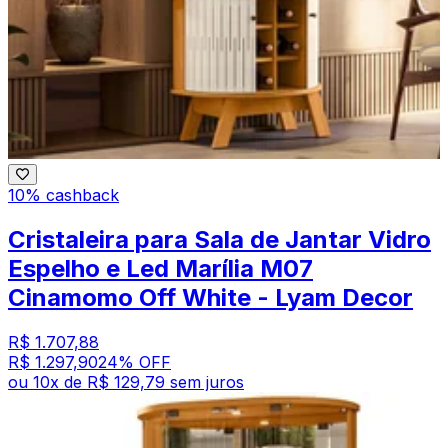
10% cashback
Cristaleira para Sala de Jantar Vidro
Espelho e Led Marília M07
Cinamomo Off White - Lyam Decor
R$ 1.707,88
R$ 1.297,90
24
% OFF
ou
10
x de
R$ 129,79
sem juros