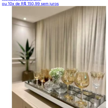
ou
10
x de
R$ 150,99
sem juros