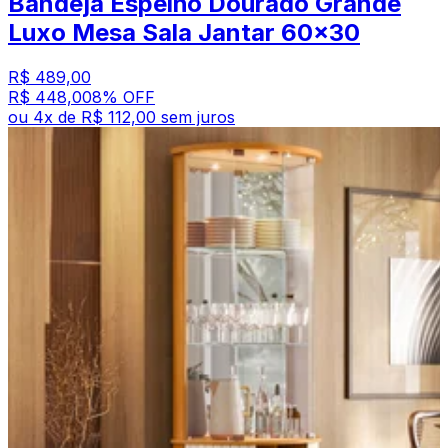
Bandeja Espelho Dourado Grande
Luxo Mesa Sala Jantar 60x30
R$ 489,00
R$ 448,00
8
% OFF
ou
4
x de
R$ 112,00
sem juros