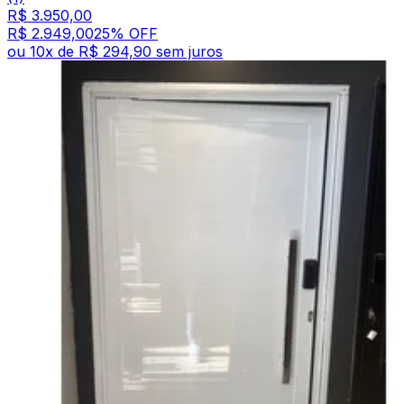
R$ 3.950,00
R$ 2.949,00
25
% OFF
ou
10
x de
R$ 294,90
sem juros