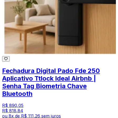
Fechadura Digital Pado Fde 250
Aplicativo Ttlock Ideal Airbnb |
Senha Tag Biometria Chave
Bluetooth
R$ 890,05
R$ 818,84
ou
8
x de
R$ 111,26
sem juros