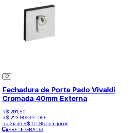
Fechadura de Porta Pado Vivaldi
Cromada 40mm Externa
R$ 291,90
R$ 223,90
23
% OFF
ou
2
x de
R$ 111,95
sem juros
FRETE GRÁTIS