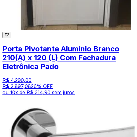
Porta Pivotante Alumínio Branco
210(A) x 120 (L) Com Fechadura
Eletrônica Pado
R$ 4.290,00
R$ 2.897,08
26
% OFF
ou
10
x de
R$ 314,90
sem juros