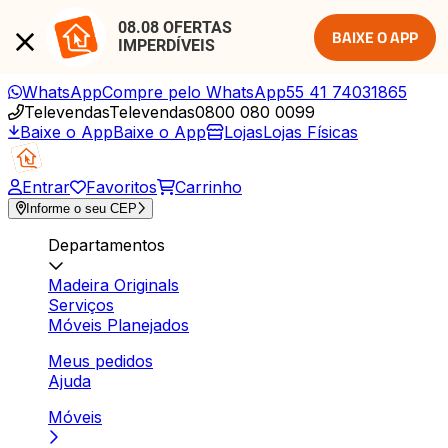
08.08 OFERTAS 
BAIXE O APP
IMPERDÍVEIS
WhatsApp
Compre pelo WhatsApp
55 41 74031865
Televendas
Televendas
0800 080 0099
Baixe o App
Baixe o App
Lojas
Lojas Físicas
Entrar
Favoritos
Carrinho
Informe o seu CEP
Departamentos
Madeira Originals
Serviços
Móveis Planejados
Meus pedidos
Ajuda
Móveis