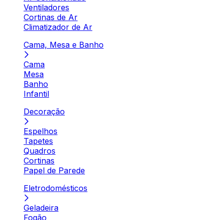
Ventiladores
Cortinas de Ar
Climatizador de Ar
Cama, Mesa e Banho
Cama
Mesa
Banho
Infantil
Decoração
Espelhos
Tapetes
Quadros
Cortinas
Papel de Parede
Eletrodomésticos
Geladeira
Fogão