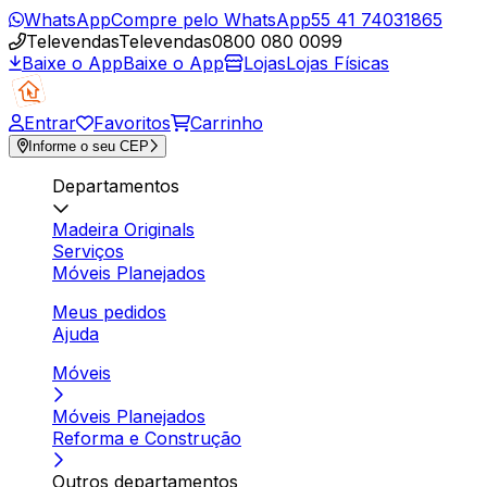
WhatsApp
Compre pelo WhatsApp
55 41 74031865
Televendas
Televendas
0800 080 0099
Baixe o App
Baixe o App
Lojas
Lojas Físicas
Entrar
Favoritos
Carrinho
Informe o seu CEP
Departamentos
Madeira Originals
Serviços
Móveis Planejados
Meus pedidos
Ajuda
Móveis
Móveis Planejados
Reforma e Construção
Outros departamentos