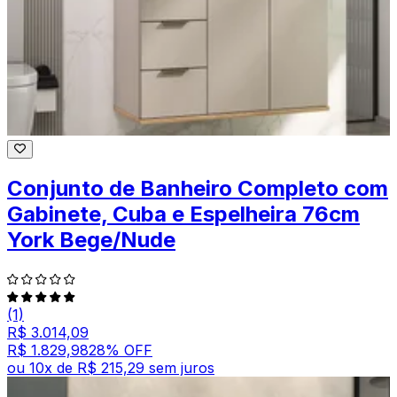
Conjunto de Banheiro Completo com
Gabinete, Cuba e Espelheira 76cm
York Bege/Nude
(1)
R$ 3.014,09
R$ 1.829,98
28
% OFF
ou
10
x de
R$ 215,29
sem juros