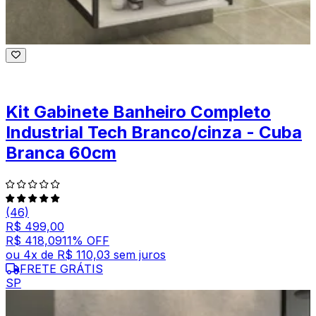
Kit Gabinete Banheiro Completo
Industrial Tech Branco/cinza - Cuba
Branca 60cm
(46)
R$ 499,00
R$ 418,09
11
% OFF
ou
4
x de
R$ 110,03
sem juros
FRETE GRÁTIS
SP