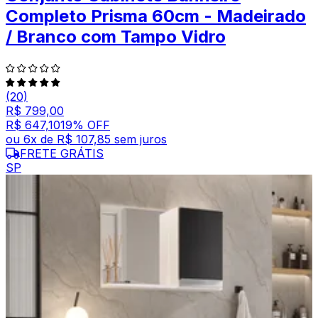
Completo Prisma 60cm - Madeirado
/ Branco com Tampo Vidro
(20)
R$ 799,00
R$ 647,10
19
% OFF
ou
6
x de
R$ 107,85
sem juros
FRETE GRÁTIS
SP