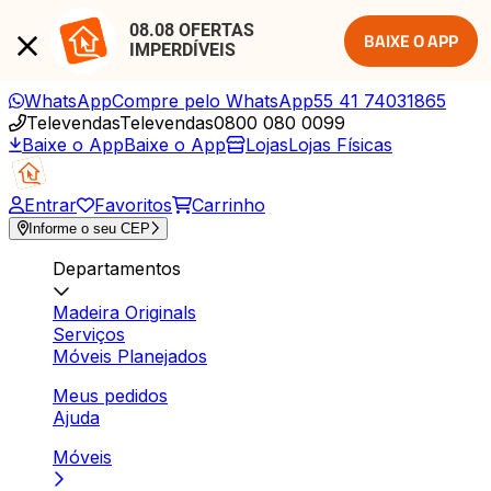
08.08 OFERTAS 
BAIXE O APP
IMPERDÍVEIS
WhatsApp
Compre pelo WhatsApp
55 41 74031865
Televendas
Televendas
0800 080 0099
Baixe o App
Baixe o App
Lojas
Lojas Físicas
Entrar
Favoritos
Carrinho
Informe o seu CEP
Departamentos
Madeira Originals
Serviços
Móveis Planejados
Meus pedidos
Ajuda
Móveis