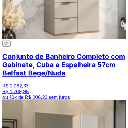
Conjunto de Banheiro Completo com
Gabinete, Cuba e Espelheira 57cm
Belfast Bege/Nude
R$ 2.082,33
R$ 1.769,98
ou
10
x de
R$ 208,23
sem juros