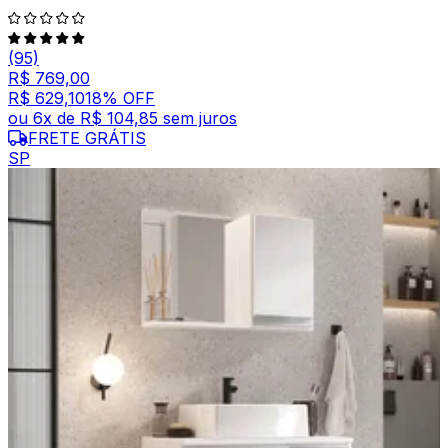
(95)
R$ 769,00
R$ 629,10
18
% OFF
ou
6
x de
R$ 104,85
sem juros
FRETE GRÁTIS
SP