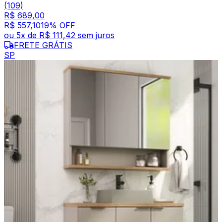
(109)
R$ 689,00
R$ 557,10
19
% OFF
ou
5
x de
R$ 111,42
sem juros
FRETE GRÁTIS
SP