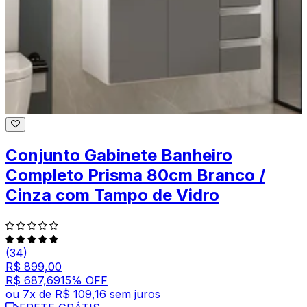
Conjunto Gabinete Banheiro
Completo Prisma 80cm Branco /
Cinza com Tampo de Vidro
(34)
R$ 899,00
R$ 687,69
15
% OFF
ou
7
x de
R$ 109,16
sem juros