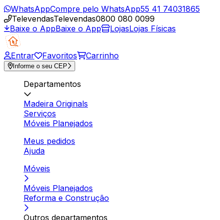
WhatsApp
Compre pelo WhatsApp
55 41 74031865
Televendas
Televendas
0800 080 0099
Baixe o App
Baixe o App
Lojas
Lojas Físicas
Entrar
Favoritos
Carrinho
Informe o seu CEP
Departamentos
Madeira Originals
Serviços
Móveis Planejados
Meus pedidos
Ajuda
Móveis
Móveis Planejados
Reforma e Construção
Outros departamentos