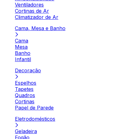
Ventiladores
Cortinas de Ar
Climatizador de Ar
Cama, Mesa e Banho
Cama
Mesa
Banho
Infantil
Decoração
Espelhos
Tapetes
Quadros
Cortinas
Papel de Parede
Eletrodomésticos
Geladeira
Fogão