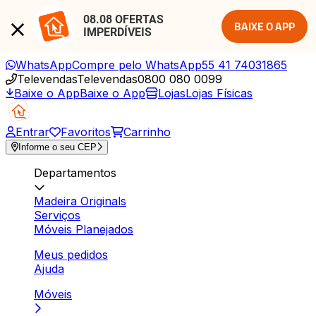
08.08 OFERTAS 
BAIXE O APP
IMPERDÍVEIS
WhatsApp
Compre pelo WhatsApp
55 41 74031865
Televendas
Televendas
0800 080 0099
Baixe o App
Baixe o App
Lojas
Lojas Físicas
Entrar
Favoritos
Carrinho
Informe o seu CEP
Departamentos
Madeira Originals
Serviços
Móveis Planejados
Meus pedidos
Ajuda
Móveis