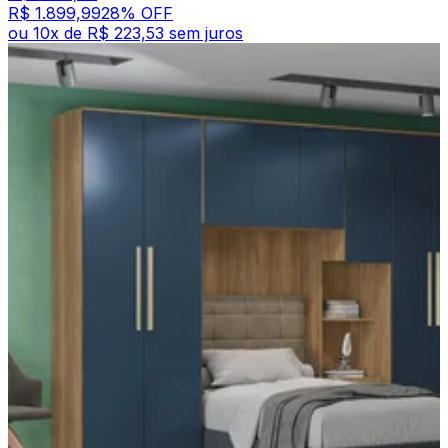
R$ 1.899,99
28
% OFF
ou
10
x de
R$ 223,53
sem juros