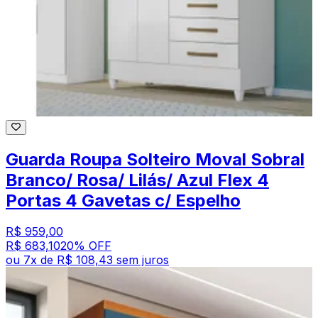
Guarda Roupa Solteiro Moval Sobral
Branco/ Rosa/ Lilás/ Azul Flex 4
Portas 4 Gavetas c/ Espelho
R$ 959,00
R$ 683,10
20
% OFF
ou
7
x de
R$ 108,43
sem juros