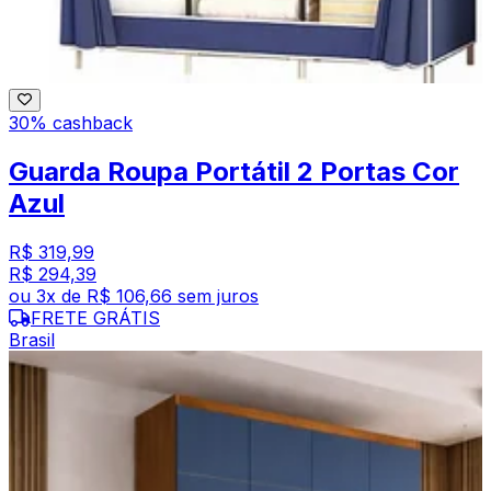
30% cashback
Guarda Roupa Portátil 2 Portas Cor
Azul
R$ 319,99
R$ 294,39
ou
3
x de
R$ 106,66
sem juros
FRETE GRÁTIS
Brasil