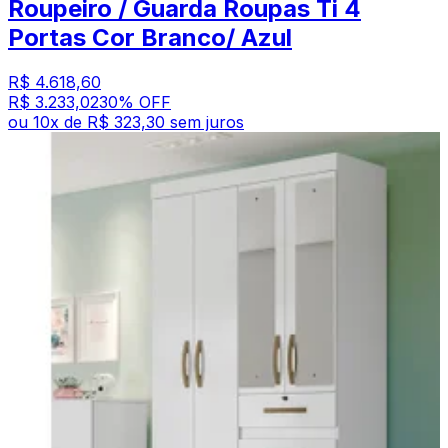
Roupeiro / Guarda Roupas Ti 4
Portas Cor Branco/ Azul
R$ 4.618,60
R$ 3.233,02
30
% OFF
ou
10
x de
R$ 323,30
sem juros