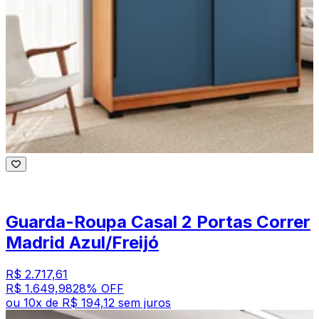
Guarda-Roupa Casal 2 Portas Correr
Madrid Azul/Freijó
R$ 2.717,61
R$ 1.649,98
28
% OFF
ou
10
x de
R$ 194,12
sem juros