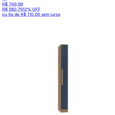
R$ 749,99
R$ 580,79
12
% OFF
ou
6
x de
R$ 110,00
sem juros