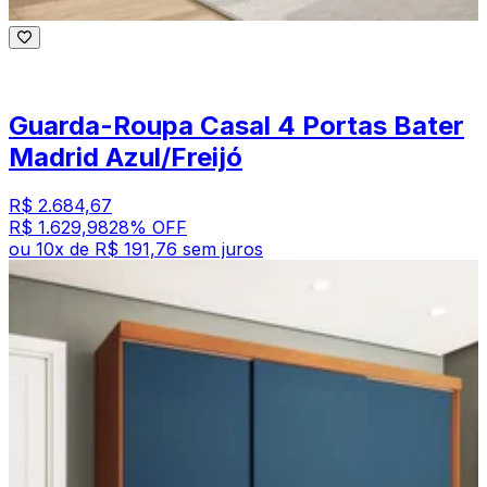
Guarda-Roupa Casal 4 Portas Bater
Madrid Azul/Freijó
R$ 2.684,67
R$ 1.629,98
28
% OFF
ou
10
x de
R$ 191,76
sem juros