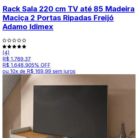
Rack Sala 220 cm TV até 85 Madeira
Maciça 2 Portas Ripadas Freijó
Adamo Idimex
(4)
R$ 1.789,37
R$ 1.648,90
5
% OFF
ou
10
x de
R$ 169,99
sem juros