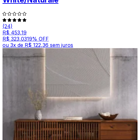
(24)
R$ 453,19
R$ 323,03
19
% OFF
ou
3
x de
R$ 122,36
sem juros