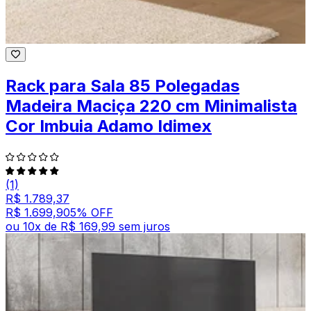
Rack para Sala 85 Polegadas
Madeira Maciça 220 cm Minimalista
Cor Imbuia Adamo Idimex
(1)
R$ 1.789,37
R$ 1.699,90
5
% OFF
ou
10
x de
R$ 169,99
sem juros