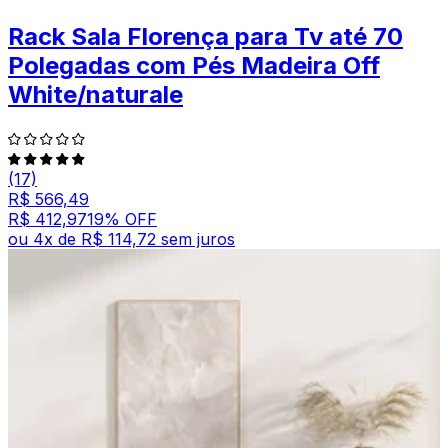
Rack Sala Florença para Tv até 70
Polegadas com Pés Madeira Off
White/naturale
(17)
R$ 566,49
R$ 412,97
19
% OFF
ou
4
x de
R$ 114,72
sem juros