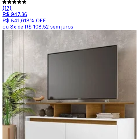
(17)
R$ 947,36
R$ 841,61
8
% OFF
ou
8
x de
R$ 108,52
sem juros