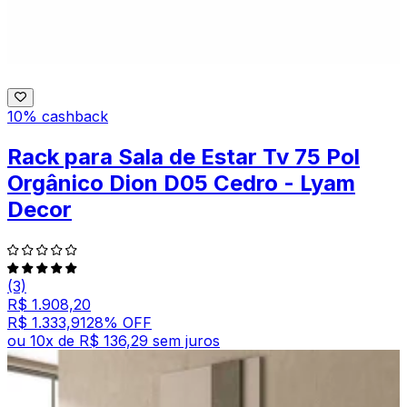
10% cashback
Rack para Sala de Estar Tv 75 Pol
Orgânico Dion D05 Cedro - Lyam
Decor
(3)
R$ 1.908,20
R$ 1.333,91
28
% OFF
ou
10
x de
R$ 136,29
sem juros