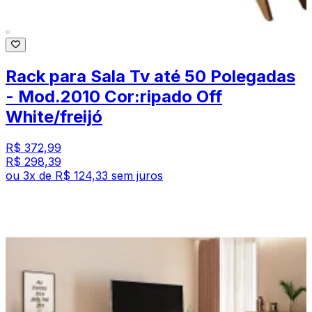
Rack para Sala Tv até 50 Polegadas
- Mod.2010 Cor:ripado Off
White/freijó
R$ 372,99
R$ 298,39
ou
3
x de
R$ 124,33
sem juros