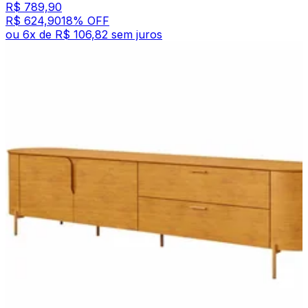
R$ 789,90
R$ 624,90
18
% OFF
ou
6
x de
R$ 106,82
sem juros