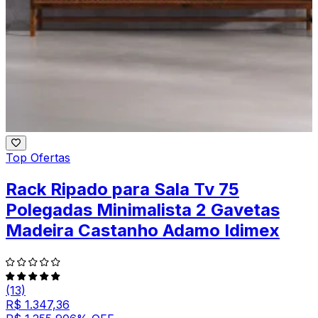
Top Ofertas
Rack Ripado para Sala Tv 75
Polegadas Minimalista 2 Gavetas
Madeira Castanho Adamo Idimex
(13)
R$ 1.347,36