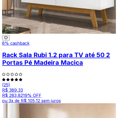
8% cashback
Rack Sala Rubi 1.2 para TV até 50 2
Portas Pé Madeira Macica
(25)
R$ 389,33
R$ 283,82
19
% OFF
ou
3
x de
R$ 105,12
sem juros