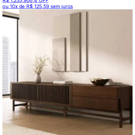
R$ 1.255,90
6
% OFF
ou
10
x de
R$ 125,59
sem juros