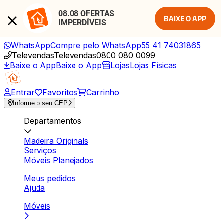
08.08 OFERTAS 
BAIXE O APP
IMPERDÍVEIS
WhatsApp
Compre pelo WhatsApp
55 41 74031865
Televendas
Televendas
0800 080 0099
Baixe o App
Baixe o App
Lojas
Lojas Físicas
Entrar
Favoritos
Carrinho
Informe o seu CEP
Departamentos
Madeira Originals
Serviços
Móveis Planejados
Meus pedidos
Ajuda
Móveis