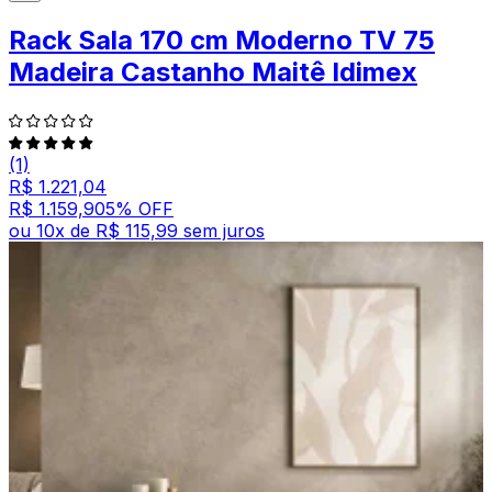
Rack Sala 170 cm Moderno TV 75
Madeira Castanho Maitê Idimex
(1)
R$ 1.221,04
R$ 1.159,90
5
% OFF
ou
10
x de
R$ 115,99
sem juros