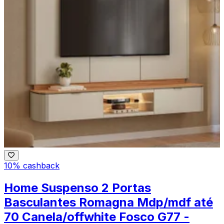
10% cashback
Home Suspenso 2 Portas
Basculantes Romagna Mdp/mdf até
70 Canela/offwhite Fosco G77 -