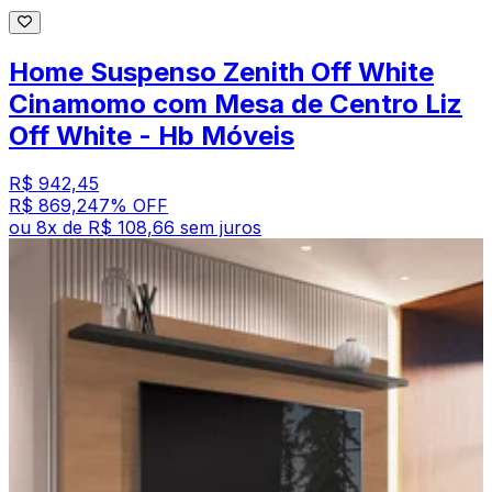
Home Suspenso Zenith Off White
Cinamomo com Mesa de Centro Liz
Off White - Hb Móveis
R$ 942,45
R$ 869,24
7
% OFF
ou
8
x de
R$ 108,66
sem juros