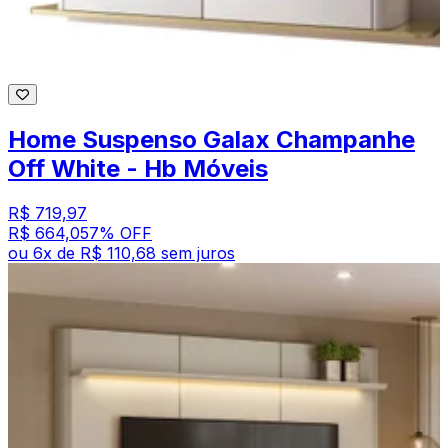
Home Suspenso Galax Champanhe
Off White - Hb Móveis
R$ 719,97
R$ 664,05
7
% OFF
ou
6
x de
R$ 110,68
sem juros