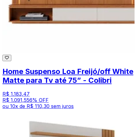
Home Suspenso Loa Freijó/off White
Matte para Tv até 75” - Colibri
R$ 1.183,47
R$ 1.091,55
6
% OFF
ou
10
x de
R$ 110,30
sem juros