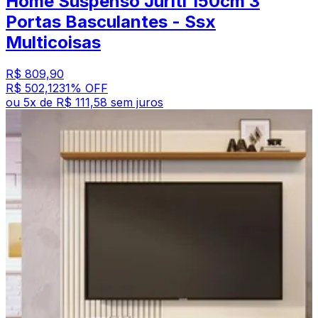
Home Suspenso Juriti 150cm 3
Portas Basculantes - Ssx
Multicoisas
R$ 809,90
R$ 502,12
31
% OFF
ou
5
x de
R$ 111,58
sem juros