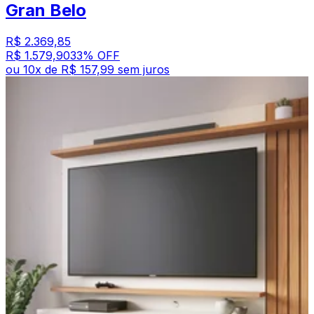
Gran Belo
R$ 2.369,85
R$ 1.579,90
33
% OFF
ou
10
x de
R$ 157,99
sem juros