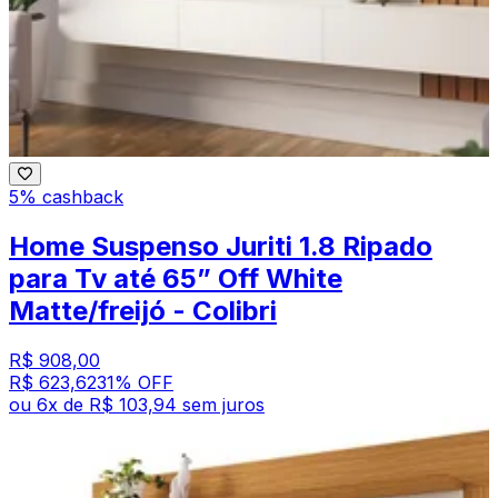
5% cashback
Home Suspenso Juriti 1.8 Ripado
para Tv até 65” Off White
Matte/freijó - Colibri
R$ 908,00
R$ 623,62
31
% OFF
ou
6
x de
R$ 103,94
sem juros