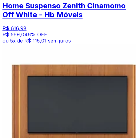
Home Suspenso Zenith Cinamomo
Off White - Hb Móveis
R$ 616,98
R$ 569,04
6
% OFF
ou
5
x de
R$ 115,01
sem juros