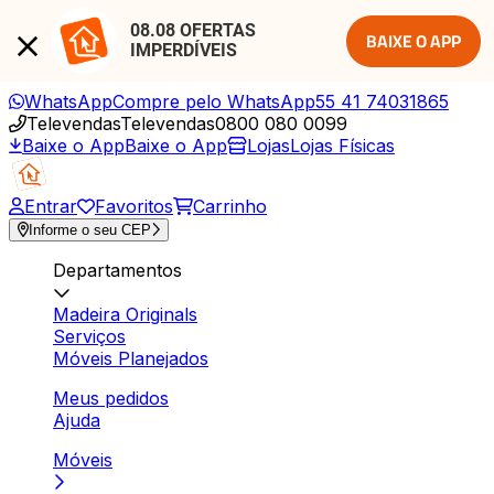
08.08 OFERTAS 
BAIXE O APP
IMPERDÍVEIS
WhatsApp
Compre pelo WhatsApp
55 41 74031865
Televendas
Televendas
0800 080 0099
Baixe o App
Baixe o App
Lojas
Lojas Físicas
Entrar
Favoritos
Carrinho
Informe o seu CEP
Departamentos
Madeira Originals
Serviços
Móveis Planejados
Meus pedidos
Ajuda
Móveis