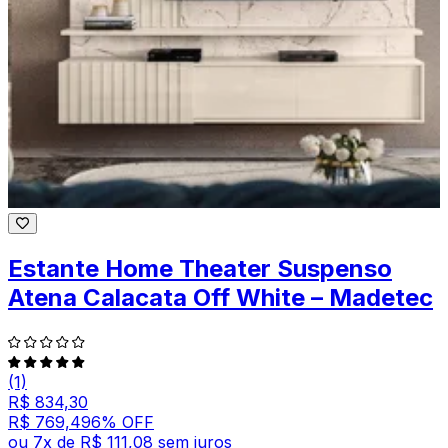
Estante Home Theater Suspenso
Atena Calacata Off White – Madetec
(1)
R$ 834,30
R$ 769,49
6
% OFF
ou
7
x de
R$ 111,08
sem juros