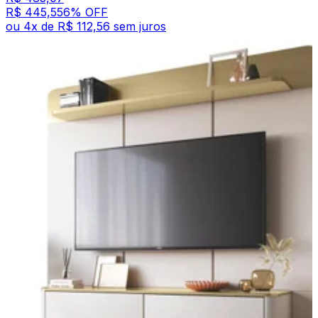
R$ 445,55
6
% OFF
ou
4
x de
R$ 112,56
sem juros