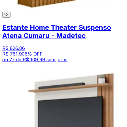
Estante Home Theater Suspenso
Atena Cumaru - Madetec
R$ 826,06
R$ 761,90
6
% OFF
ou
7
x de
R$ 109,99
sem juros