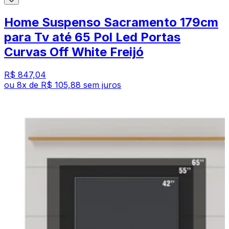
Home Suspenso Sacramento 179cm
para Tv até 65 Pol Led Portas
Curvas Off White Freijó
R$ 847,04
ou
8
x de
R$ 105,88
sem juros