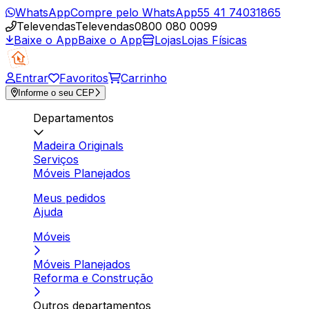
WhatsApp
Compre pelo WhatsApp
55 41 74031865
Televendas
Televendas
0800 080 0099
Baixe o App
Baixe o App
Lojas
Lojas Físicas
Entrar
Favoritos
Carrinho
Informe o seu CEP
Departamentos
Madeira Originals
Serviços
Móveis Planejados
Meus pedidos
Ajuda
Móveis
Móveis Planejados
Reforma e Construção
Outros departamentos