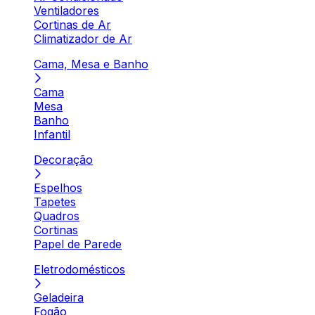
Ventiladores
Cortinas de Ar
Climatizador de Ar
Cama, Mesa e Banho
Cama
Mesa
Banho
Infantil
Decoração
Espelhos
Tapetes
Quadros
Cortinas
Papel de Parede
Eletrodomésticos
Geladeira
Fogão