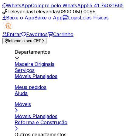
WhatsApp
Compre pelo WhatsApp
55 41 74031865
Televendas
Televendas
0800 080 0099
Baixe o App
Baixe o App
Lojas
Lojas Físicas
Entrar
Favoritos
Carrinho
Informe o seu CEP
Departamentos
Madeira Originals
Serviços
Móveis Planejados
Meus pedidos
Ajuda
Móveis
Móveis Planejados
Reforma e Construção
Outros departamentos