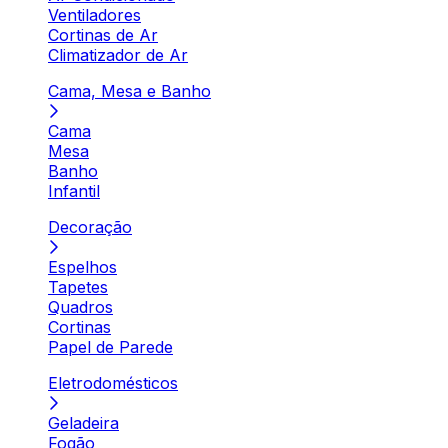
Ventiladores
Cortinas de Ar
Climatizador de Ar
Cama, Mesa e Banho
Cama
Mesa
Banho
Infantil
Decoração
Espelhos
Tapetes
Quadros
Cortinas
Papel de Parede
Eletrodomésticos
Geladeira
Fogão