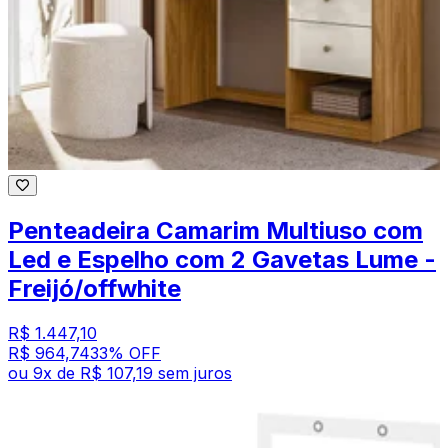
Penteadeira Camarim Multiuso com
Led e Espelho com 2 Gavetas Lume -
Freijó/offwhite
R$ 1.447,10
R$ 964,74
33
% OFF
ou
9
x de
R$ 107,19
sem juros