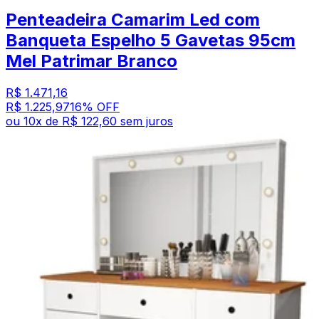
Penteadeira Camarim Led com
Banqueta Espelho 5 Gavetas 95cm
Mel Patrimar Branco
R$ 1.471,16
R$ 1.225,97
16
% OFF
ou
10
x de
R$ 122,60
sem juros