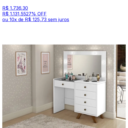
R$ 1.736,30
R$ 1.131,55
27
% OFF
ou
10
x de
R$ 125,73
sem juros