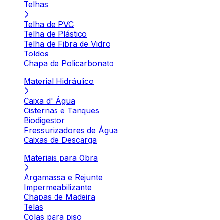
Telhas
Telha de PVC
Telha de Plástico
Telha de Fibra de Vidro
Toldos
Chapa de Policarbonato
Material Hidráulico
Caixa d' Água
Cisternas e Tanques
Biodigestor
Pressurizadores de Água
Caixas de Descarga
Materiais para Obra
Argamassa e Rejunte
Impermeabilizante
Chapas de Madeira
Telas
Colas para piso