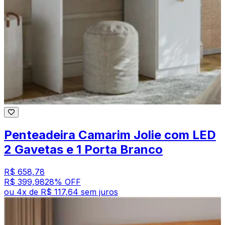
Penteadeira Camarim Jolie com LED
2 Gavetas e 1 Porta Branco
R$ 658,78
R$ 399,98
28
% OFF
ou
4
x de
R$ 117,64
sem juros