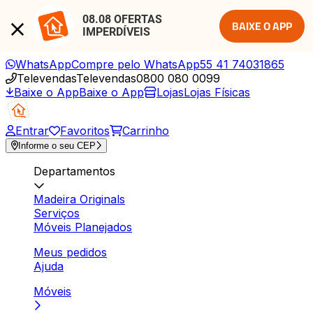
08.08 OFERTAS 
BAIXE O APP
IMPERDÍVEIS
WhatsApp
Compre pelo WhatsApp
55 41 74031865
Televendas
Televendas
0800 080 0099
Baixe o App
Baixe o App
Lojas
Lojas Físicas
Entrar
Favoritos
Carrinho
Informe o seu CEP
Departamentos
Madeira Originals
Serviços
Móveis Planejados
Meus pedidos
Ajuda
Móveis