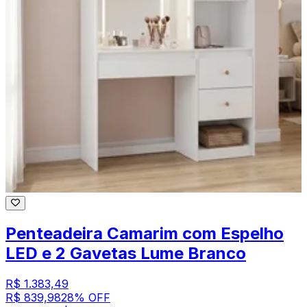
Penteadeira Camarim com Espelho
LED e 2 Gavetas Lume Branco
R$ 1.383,49
R$ 839,98
28
% OFF