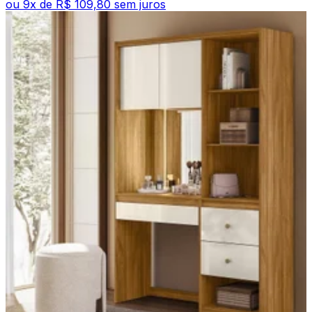
ou
9
x de
R$ 109,80
sem juros