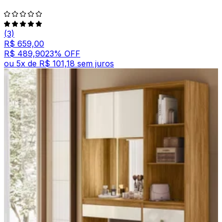
(3)
R$ 659,00
R$ 489,90
23
% OFF
ou
5
x de
R$ 101,18
sem juros