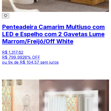
Penteadeira Camarim Multiuso com
LED e Espelho com 2 Gavetas Lume
Marrom/Freijó/Off White
R$ 1.317,62
R$ 799,99
28
% OFF
ou
9
x de
R$ 104,57
sem juros