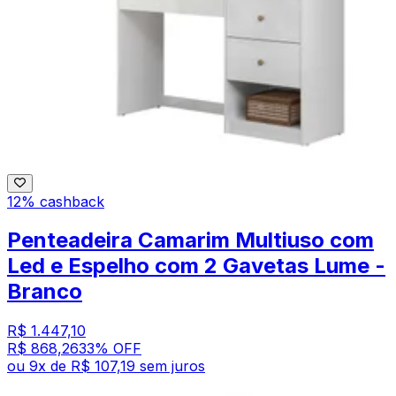
12% cashback
Penteadeira Camarim Multiuso com
Led e Espelho com 2 Gavetas Lume -
Branco
R$ 1.447,10
R$ 868,26
33
% OFF
ou
9
x de
R$ 107,19
sem juros