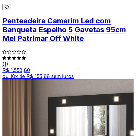
Penteadeira Camarim Led com
Banqueta Espelho 5 Gavetas 95cm
Mel Patrimar Off White
(1)
R$ 1.558,80
ou
10
x de
R$ 155,88
sem juros