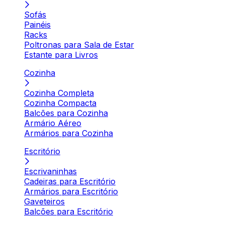
Sofás
Painéis
Racks
Poltronas para Sala de Estar
Estante para Livros
Cozinha
Cozinha Completa
Cozinha Compacta
Balcões para Cozinha
Armário Aéreo
Armários para Cozinha
Escritório
Escrivaninhas
Cadeiras para Escritório
Armários para Escritório
Gaveteiros
Balcões para Escritório