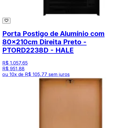
Porta Postigo de Alumínio com
80x210cm Direita Preto -
PTORD2238D - HALE
R$ 1.057,65
R$ 951,88
ou
10
x de
R$ 105,77
sem juros