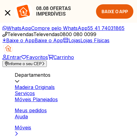
08.08 OFERTAS 
BAIXE O APP
IMPERDÍVEIS
WhatsApp
Compre pelo WhatsApp
55 41 74031865
Televendas
Televendas
0800 080 0099
Baixe o App
Baixe o App
Lojas
Lojas Físicas
Entrar
Favoritos
Carrinho
Informe o seu CEP
Departamentos
Madeira Originals
Serviços
Móveis Planejados
Meus pedidos
Ajuda
Móveis