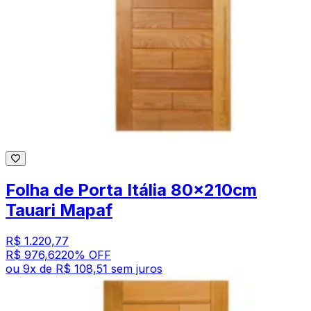
Folha de Porta Itália 80x210cm
Tauari Mapaf
R$ 1.220,77
R$ 976,62
20
% OFF
ou
9
x de
R$ 108,51
sem juros