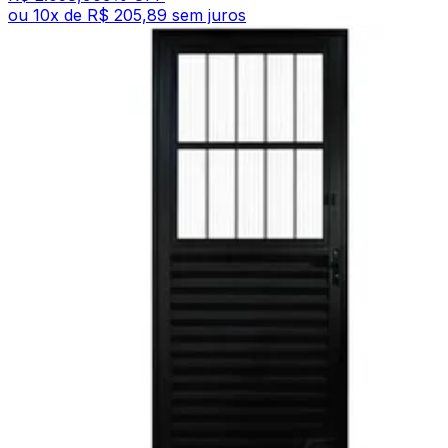
ou
10
x de
R$ 205,89
sem juros