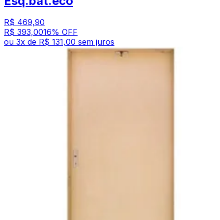
Esq.bat.eco
R$ 469,90
R$ 393,00
16
% OFF
ou
3
x de
R$ 131,00
sem juros