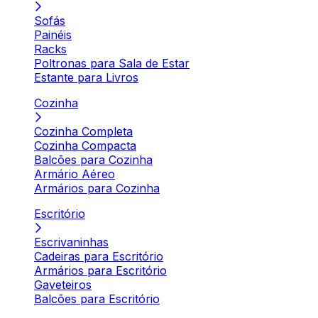
Sofás
Painéis
Racks
Poltronas para Sala de Estar
Estante para Livros
Cozinha
Cozinha Completa
Cozinha Compacta
Balcões para Cozinha
Armário Aéreo
Armários para Cozinha
Escritório
Escrivaninhas
Cadeiras para Escritório
Armários para Escritório
Gaveteiros
Balcões para Escritório