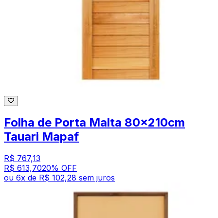
Folha de Porta Malta 80x210cm
Tauari Mapaf
R$ 767,13
R$ 613,70
20
% OFF
ou
6
x de
R$ 102,28
sem juros