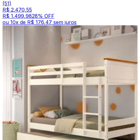
(51)
R$ 2.470,55
R$ 1.499,98
28
% OFF
ou
10
x de
R$ 176,47
sem juros