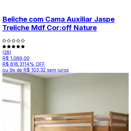
Beliche com Cama Auxiliar Jaspe
Treliche Mdf Cor:off Nature
(28)
R$ 1.089,00
R$ 818,31
14
% OFF
ou
9
x de
R$ 103,32
sem juros