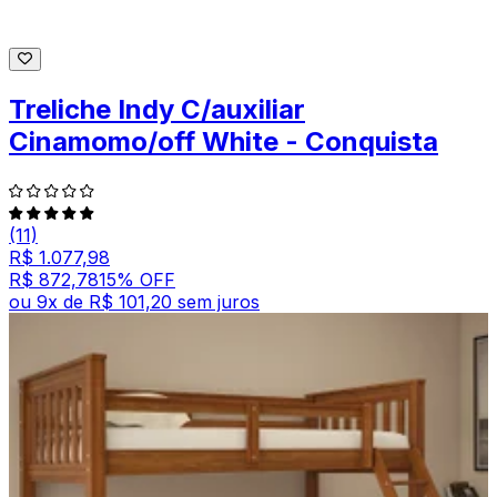
Treliche Indy C/auxiliar
Cinamomo/off White - Conquista
(11)
R$ 1.077,98
R$ 872,78
15
% OFF
ou
9
x de
R$ 101,20
sem juros