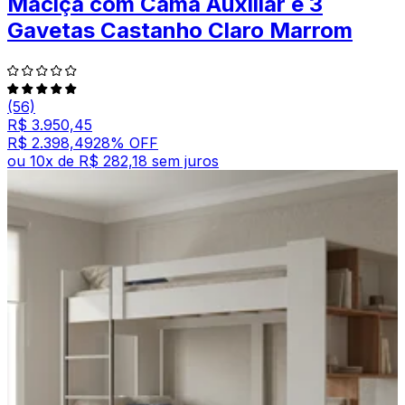
Maciça com Cama Auxiliar e 3
Gavetas Castanho Claro Marrom
(56)
R$ 3.950,45
R$ 2.398,49
28
% OFF
ou
10
x de
R$ 282,18
sem juros