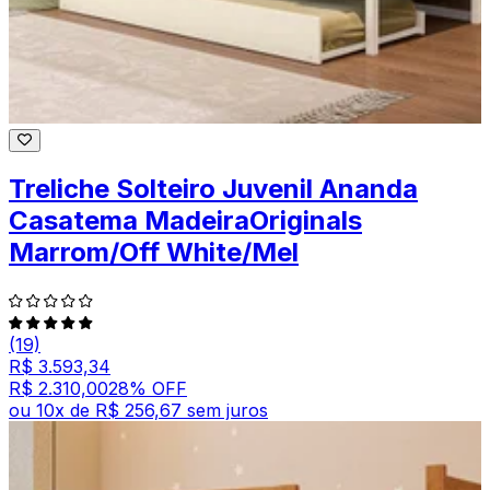
Treliche Solteiro Juvenil Ananda
Casatema MadeiraOriginals
Marrom/Off White/Mel
(19)
R$ 3.593,34
R$ 2.310,00
28
% OFF
ou
10
x de
R$ 256,67
sem juros