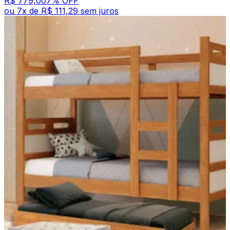
R$ 779,00
7
% OFF
ou
7
x de
R$ 111,29
sem juros