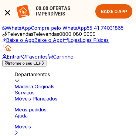
08.08 OFERTAS 
BAIXE O APP
IMPERDÍVEIS
WhatsApp
Compre pelo WhatsApp
55 41 74031865
Televendas
Televendas
0800 080 0099
Baixe o App
Baixe o App
Lojas
Lojas Físicas
Entrar
Favoritos
Carrinho
Informe o seu CEP
Departamentos
Madeira Originals
Serviços
Móveis Planejados
Meus pedidos
Ajuda
Móveis