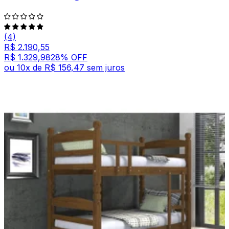
(4)
R$ 2.190,55
R$ 1.329,98
28
% OFF
ou
10
x de
R$ 156,47
sem juros