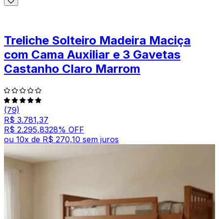
Treliche Solteiro Madeira Maciça
com Cama Auxiliar e 3 Gavetas
Castanho Claro Marrom
(79)
R$ 3.781,37
R$ 2.295,83
28
% OFF
ou
10
x de
R$ 270,10
sem juros