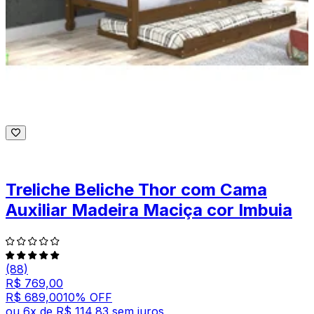
Treliche Beliche Thor com Cama
Auxiliar Madeira Maciça cor Imbuia
(88)
R$ 769,00
R$ 689,00
10
% OFF
ou
6
x de
R$ 114,83
sem juros