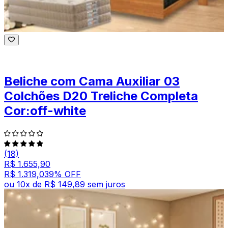
Beliche com Cama Auxiliar 03
Colchões D20 Treliche Completa
Cor:off-white
(18)
R$ 1.655,90
R$ 1.319,03
9
% OFF
ou
10
x de
R$ 149,89
sem juros