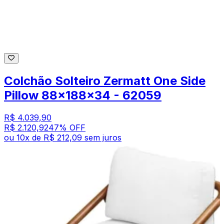
Colchão Solteiro Zermatt One Side
Pillow 88x188x34 - 62059
R$ 4.039,90
R$ 2.120,92
47
% OFF
ou
10
x de
R$ 212,09
sem juros