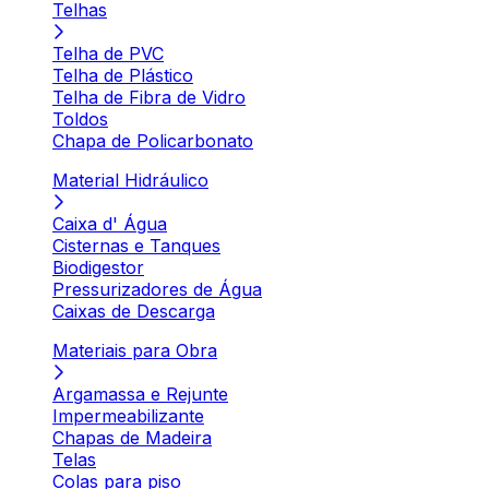
Telhas
Telha de PVC
Telha de Plástico
Telha de Fibra de Vidro
Toldos
Chapa de Policarbonato
Material Hidráulico
Caixa d' Água
Cisternas e Tanques
Biodigestor
Pressurizadores de Água
Caixas de Descarga
Materiais para Obra
Argamassa e Rejunte
Impermeabilizante
Chapas de Madeira
Telas
Colas para piso