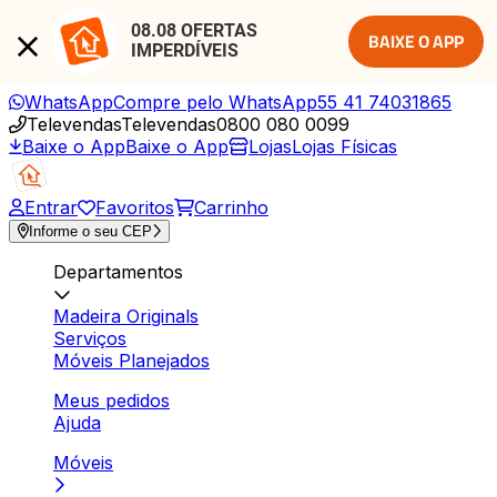
08.08 OFERTAS 
BAIXE O APP
IMPERDÍVEIS
WhatsApp
Compre pelo WhatsApp
55 41 74031865
Televendas
Televendas
0800 080 0099
Baixe o App
Baixe o App
Lojas
Lojas Físicas
Entrar
Favoritos
Carrinho
Informe o seu CEP
Departamentos
Madeira Originals
Serviços
Móveis Planejados
Meus pedidos
Ajuda
Móveis