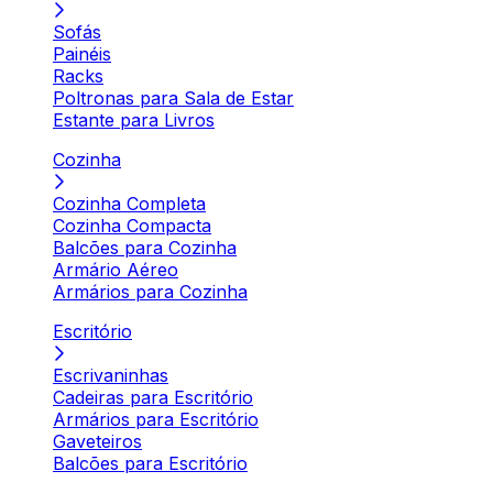
Sofás
Painéis
Racks
Poltronas para Sala de Estar
Estante para Livros
Cozinha
Cozinha Completa
Cozinha Compacta
Balcões para Cozinha
Armário Aéreo
Armários para Cozinha
Escritório
Escrivaninhas
Cadeiras para Escritório
Armários para Escritório
Gaveteiros
Balcões para Escritório