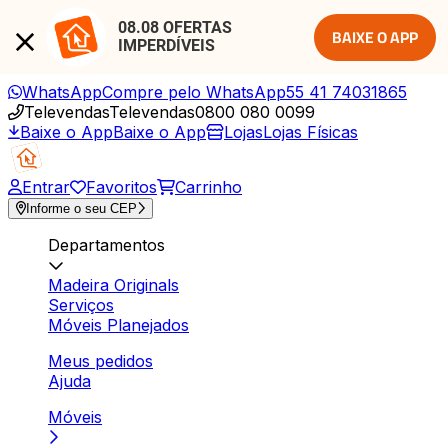
08.08 OFERTAS 
BAIXE O APP
IMPERDÍVEIS
WhatsApp
Compre pelo WhatsApp
55 41 74031865
Televendas
Televendas
0800 080 0099
Baixe o App
Baixe o App
Lojas
Lojas Físicas
Entrar
Favoritos
Carrinho
Informe o seu CEP
Departamentos
Madeira Originals
Serviços
Móveis Planejados
Meus pedidos
Ajuda
Móveis