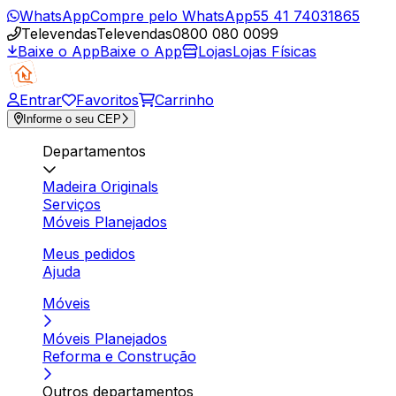
WhatsApp
Compre pelo WhatsApp
55 41 74031865
Televendas
Televendas
0800 080 0099
Baixe o App
Baixe o App
Lojas
Lojas Físicas
Entrar
Favoritos
Carrinho
Informe o seu CEP
Departamentos
Madeira Originals
Serviços
Móveis Planejados
Meus pedidos
Ajuda
Móveis
Móveis Planejados
Reforma e Construção
Outros departamentos