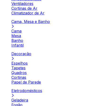
Ventiladores
Cortinas de Ar
Climatizador de Ar
Cama, Mesa e Banho
Cama
Mesa
Banho
Infantil
Decoração
Espelhos
Tapetes
Quadros
Cortinas
Papel de Parede
Eletrodomésticos
Geladeira
Fogão