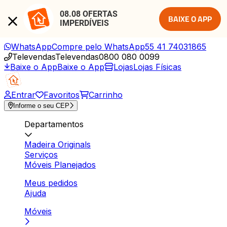
08.08 OFERTAS 
BAIXE O APP
IMPERDÍVEIS
WhatsApp
Compre pelo WhatsApp
55 41 74031865
Televendas
Televendas
0800 080 0099
Baixe o App
Baixe o App
Lojas
Lojas Físicas
Entrar
Favoritos
Carrinho
Informe o seu CEP
Departamentos
Madeira Originals
Serviços
Móveis Planejados
Meus pedidos
Ajuda
Móveis