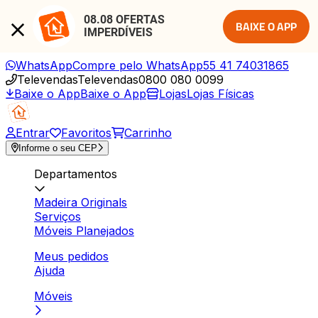
08.08 OFERTAS 
BAIXE O APP
IMPERDÍVEIS
WhatsApp
Compre pelo WhatsApp
55 41 74031865
Televendas
Televendas
0800 080 0099
Baixe o App
Baixe o App
Lojas
Lojas Físicas
Entrar
Favoritos
Carrinho
Informe o seu CEP
Departamentos
Madeira Originals
Serviços
Móveis Planejados
Meus pedidos
Ajuda
Móveis