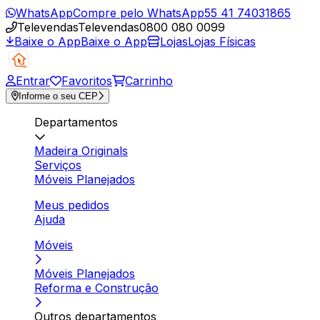
WhatsApp
Compre pelo WhatsApp
55 41 74031865
Televendas
Televendas
0800 080 0099
Baixe o App
Baixe o App
Lojas
Lojas Físicas
Entrar
Favoritos
Carrinho
Informe o seu CEP
Departamentos
Madeira Originals
Serviços
Móveis Planejados
Meus pedidos
Ajuda
Móveis
Móveis Planejados
Reforma e Construção
Outros departamentos