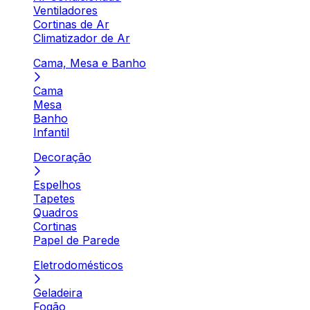
Ventiladores
Cortinas de Ar
Climatizador de Ar
Cama, Mesa e Banho
Cama
Mesa
Banho
Infantil
Decoração
Espelhos
Tapetes
Quadros
Cortinas
Papel de Parede
Eletrodomésticos
Geladeira
Fogão