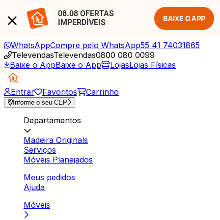
08.08 OFERTAS 
BAIXE O APP
IMPERDÍVEIS
WhatsApp
Compre pelo WhatsApp
55 41 74031865
Televendas
Televendas
0800 080 0099
Baixe o App
Baixe o App
Lojas
Lojas Físicas
Entrar
Favoritos
Carrinho
Informe o seu CEP
Departamentos
Madeira Originals
Serviços
Móveis Planejados
Meus pedidos
Ajuda
Móveis