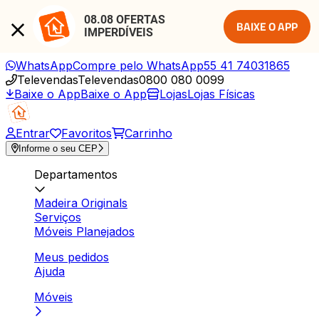
08.08 OFERTAS 
BAIXE O APP
IMPERDÍVEIS
WhatsApp
Compre pelo WhatsApp
55 41 74031865
Televendas
Televendas
0800 080 0099
Baixe o App
Baixe o App
Lojas
Lojas Físicas
Entrar
Favoritos
Carrinho
Informe o seu CEP
Departamentos
Madeira Originals
Serviços
Móveis Planejados
Meus pedidos
Ajuda
Móveis