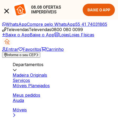
08.08 OFERTAS 
BAIXE O APP
IMPERDÍVEIS
WhatsApp
Compre pelo WhatsApp
55 41 74031865
Televendas
Televendas
0800 080 0099
Baixe o App
Baixe o App
Lojas
Lojas Físicas
Entrar
Favoritos
Carrinho
Informe o seu CEP
Departamentos
Madeira Originals
Serviços
Móveis Planejados
Meus pedidos
Ajuda
Móveis