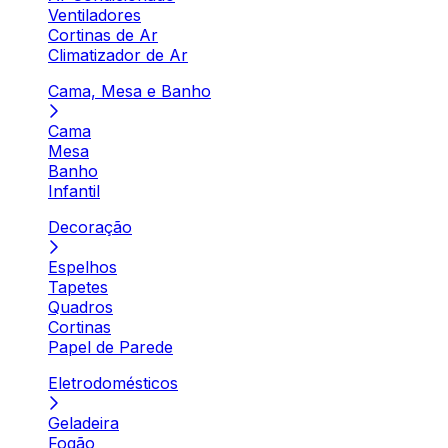
Ventiladores
Cortinas de Ar
Climatizador de Ar
Cama, Mesa e Banho
Cama
Mesa
Banho
Infantil
Decoração
Espelhos
Tapetes
Quadros
Cortinas
Papel de Parede
Eletrodomésticos
Geladeira
Fogão