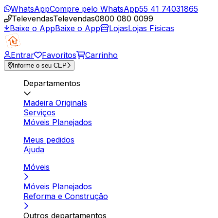
WhatsApp
Compre pelo WhatsApp
55 41 74031865
Televendas
Televendas
0800 080 0099
Baixe o App
Baixe o App
Lojas
Lojas Físicas
Entrar
Favoritos
Carrinho
Informe o seu CEP
Departamentos
Madeira Originals
Serviços
Móveis Planejados
Meus pedidos
Ajuda
Móveis
Móveis Planejados
Reforma e Construção
Outros departamentos