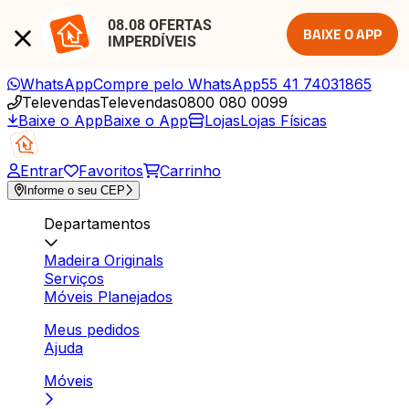
08.08 OFERTAS 
BAIXE O APP
IMPERDÍVEIS
WhatsApp
Compre pelo WhatsApp
55 41 74031865
Televendas
Televendas
0800 080 0099
Baixe o App
Baixe o App
Lojas
Lojas Físicas
Entrar
Favoritos
Carrinho
Informe o seu CEP
Departamentos
Madeira Originals
Serviços
Móveis Planejados
Meus pedidos
Ajuda
Móveis