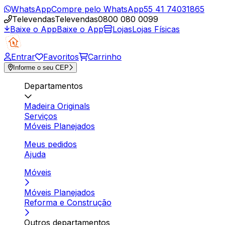
WhatsApp
Compre pelo WhatsApp
55 41 74031865
Televendas
Televendas
0800 080 0099
Baixe o App
Baixe o App
Lojas
Lojas Físicas
Entrar
Favoritos
Carrinho
Informe o seu CEP
Departamentos
Madeira Originals
Serviços
Móveis Planejados
Meus pedidos
Ajuda
Móveis
Móveis Planejados
Reforma e Construção
Outros departamentos