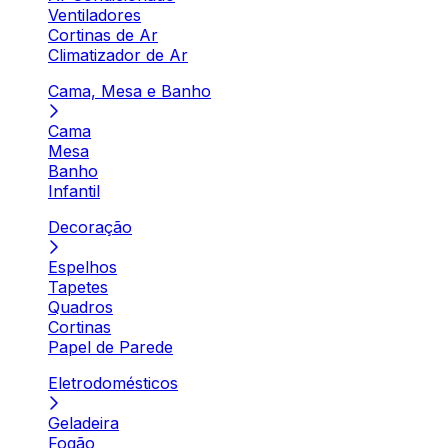
Ventiladores
Cortinas de Ar
Climatizador de Ar
Cama, Mesa e Banho
Cama
Mesa
Banho
Infantil
Decoração
Espelhos
Tapetes
Quadros
Cortinas
Papel de Parede
Eletrodomésticos
Geladeira
Fogão