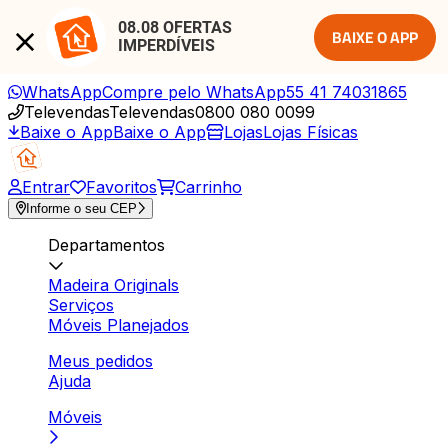
08.08 OFERTAS 
BAIXE O APP
IMPERDÍVEIS
WhatsApp
Compre pelo WhatsApp
55 41 74031865
Televendas
Televendas
0800 080 0099
Baixe o App
Baixe o App
Lojas
Lojas Físicas
Entrar
Favoritos
Carrinho
Informe o seu CEP
Departamentos
Madeira Originals
Serviços
Móveis Planejados
Meus pedidos
Ajuda
Móveis