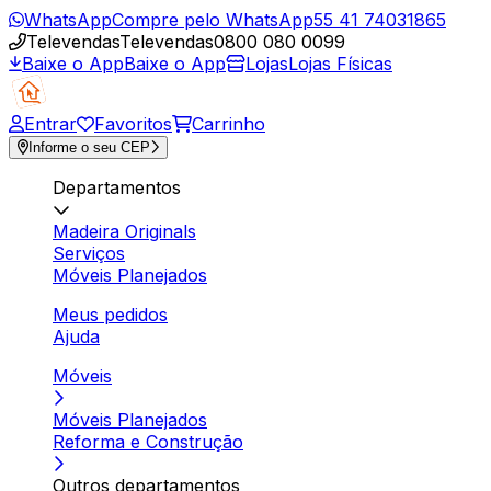
WhatsApp
Compre pelo WhatsApp
55 41 74031865
Televendas
Televendas
0800 080 0099
Baixe o App
Baixe o App
Lojas
Lojas Físicas
Entrar
Favoritos
Carrinho
Informe o seu CEP
Departamentos
Madeira Originals
Serviços
Móveis Planejados
Meus pedidos
Ajuda
Móveis
Móveis Planejados
Reforma e Construção
Outros departamentos