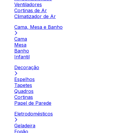
Ventiladores
Cortinas de Ar
Climatizador de Ar
Cama, Mesa e Banho
Cama
Mesa
Banho
Infantil
Decoração
Espelhos
Tapetes
Quadros
Cortinas
Papel de Parede
Eletrodomésticos
Geladeira
Fogão