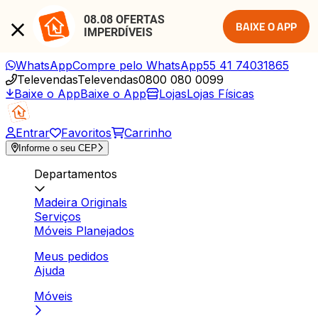
08.08 OFERTAS 
BAIXE O APP
IMPERDÍVEIS
WhatsApp
Compre pelo WhatsApp
55 41 74031865
Televendas
Televendas
0800 080 0099
Baixe o App
Baixe o App
Lojas
Lojas Físicas
Entrar
Favoritos
Carrinho
Informe o seu CEP
Departamentos
Madeira Originals
Serviços
Móveis Planejados
Meus pedidos
Ajuda
Móveis