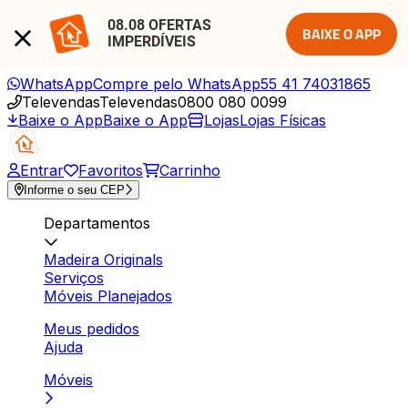
08.08 OFERTAS 
BAIXE O APP
IMPERDÍVEIS
WhatsApp
Compre pelo WhatsApp
55 41 74031865
Televendas
Televendas
0800 080 0099
Baixe o App
Baixe o App
Lojas
Lojas Físicas
Entrar
Favoritos
Carrinho
Informe o seu CEP
Departamentos
Madeira Originals
Serviços
Móveis Planejados
Meus pedidos
Ajuda
Móveis