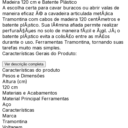
Madeira 120 cm e Batente Plástico
A escolha certa para cavar buracos ou abrir valas de
maneira eficaz Ã© a cavadeira articulada metÃ¡lica
Tramontina com cabos de madeira 120 centÃ­metros e
batente plÃ¡stico. Sua lÃ¢mina afiada permite realizar
perfuraÃ§Ãµes no solo de maneira fÃ¡cil e Ã¡gil. JÃ¡ o
batente plÃ¡stico evita a colisÃ£o entre as mÃ£os
durante o uso. Ferramentas Tramontina, tornando suas
tarefas muito mais simples.
Características Gerais do Produto:
Ver descrição completa
Características do produto
Pesos e Dimensões
Altura (cm)
120 cm
Materiais e Acabamentos
Material Principal Ferramentas
Aço
Características
Marca
Tramontina
Voltagem