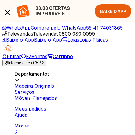
08.08 OFERTAS 
BAIXE O APP
IMPERDÍVEIS
WhatsApp
Compre pelo WhatsApp
55 41 74031865
Televendas
Televendas
0800 080 0099
Baixe o App
Baixe o App
Lojas
Lojas Físicas
Entrar
Favoritos
Carrinho
Informe o seu CEP
Departamentos
Madeira Originals
Serviços
Móveis Planejados
Meus pedidos
Ajuda
Móveis