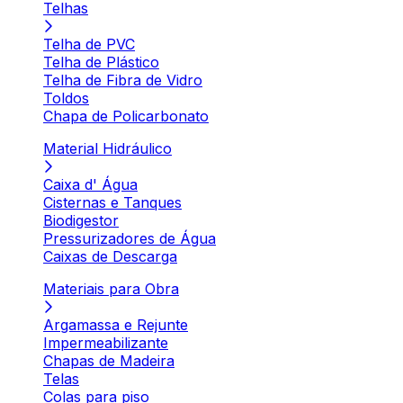
Telhas
Telha de PVC
Telha de Plástico
Telha de Fibra de Vidro
Toldos
Chapa de Policarbonato
Material Hidráulico
Caixa d' Água
Cisternas e Tanques
Biodigestor
Pressurizadores de Água
Caixas de Descarga
Materiais para Obra
Argamassa e Rejunte
Impermeabilizante
Chapas de Madeira
Telas
Colas para piso