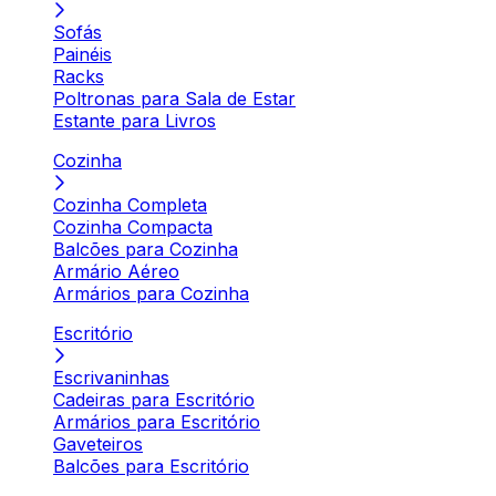
Sofás
Painéis
Racks
Poltronas para Sala de Estar
Estante para Livros
Cozinha
Cozinha Completa
Cozinha Compacta
Balcões para Cozinha
Armário Aéreo
Armários para Cozinha
Escritório
Escrivaninhas
Cadeiras para Escritório
Armários para Escritório
Gaveteiros
Balcões para Escritório