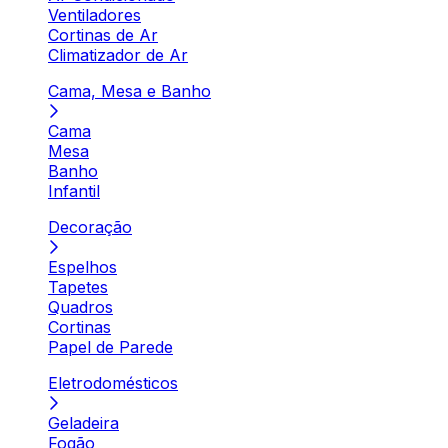
Ventiladores
Cortinas de Ar
Climatizador de Ar
Cama, Mesa e Banho
Cama
Mesa
Banho
Infantil
Decoração
Espelhos
Tapetes
Quadros
Cortinas
Papel de Parede
Eletrodomésticos
Geladeira
Fogão