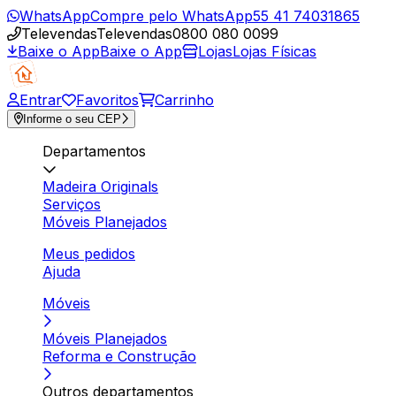
WhatsApp
Compre pelo WhatsApp
55 41 74031865
Televendas
Televendas
0800 080 0099
Baixe o App
Baixe o App
Lojas
Lojas Físicas
Entrar
Favoritos
Carrinho
Informe o seu CEP
Departamentos
Madeira Originals
Serviços
Móveis Planejados
Meus pedidos
Ajuda
Móveis
Móveis Planejados
Reforma e Construção
Outros departamentos