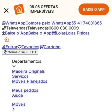
08.08 OFERTAS 
BAIXE O APP
IMPERDÍVEIS
WhatsApp
Compre pelo WhatsApp
55 41 74031865
Televendas
Televendas
0800 080 0099
Baixe o App
Baixe o App
Lojas
Lojas Físicas
Entrar
Favoritos
Carrinho
Informe o seu CEP
Departamentos
Madeira Originals
Serviços
Móveis Planejados
Meus pedidos
Ajuda
Móveis