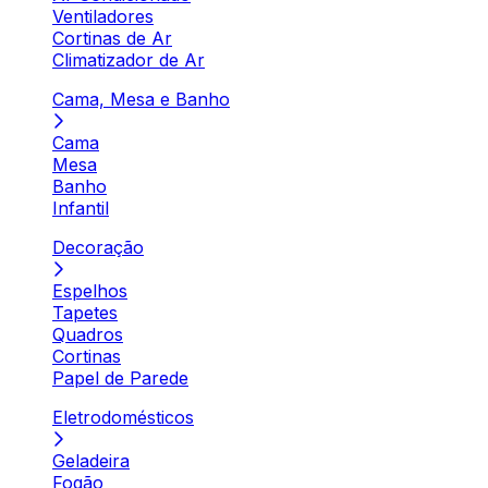
Ventiladores
Cortinas de Ar
Climatizador de Ar
Cama, Mesa e Banho
Cama
Mesa
Banho
Infantil
Decoração
Espelhos
Tapetes
Quadros
Cortinas
Papel de Parede
Eletrodomésticos
Geladeira
Fogão