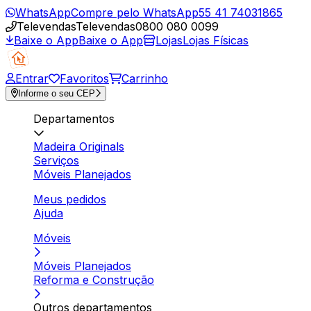
WhatsApp
Compre pelo WhatsApp
55 41 74031865
Televendas
Televendas
0800 080 0099
Baixe o App
Baixe o App
Lojas
Lojas Físicas
Entrar
Favoritos
Carrinho
Informe o seu CEP
Departamentos
Madeira Originals
Serviços
Móveis Planejados
Meus pedidos
Ajuda
Móveis
Móveis Planejados
Reforma e Construção
Outros departamentos