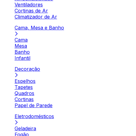
Ventiladores
Cortinas de Ar
Climatizador de Ar
Cama, Mesa e Banho
Cama
Mesa
Banho
Infantil
Decoração
Espelhos
Tapetes
Quadros
Cortinas
Papel de Parede
Eletrodomésticos
Geladeira
Fogão