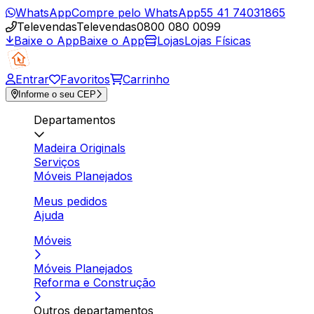
WhatsApp
Compre pelo WhatsApp
55 41 74031865
Televendas
Televendas
0800 080 0099
Baixe o App
Baixe o App
Lojas
Lojas Físicas
Entrar
Favoritos
Carrinho
Informe o seu CEP
Departamentos
Madeira Originals
Serviços
Móveis Planejados
Meus pedidos
Ajuda
Móveis
Móveis Planejados
Reforma e Construção
Outros departamentos