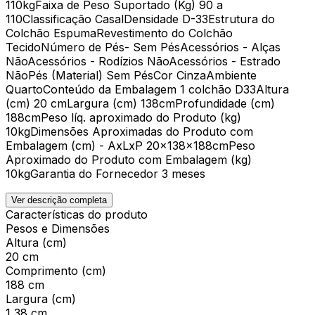
110kgFaixa de Peso Suportado (Kg) 90 a
110Classificação CasalDensidade D-33Estrutura do
Colchão EspumaRevestimento do Colchão
TecidoNúmero de Pés- Sem PésAcessórios - Alças
NãoAcessórios - Rodízios NãoAcessórios - Estrado
NãoPés (Material) Sem PésCor CinzaAmbiente
QuartoConteúdo da Embalagem 1 colchão D33Altura
(cm) 20 cmLargura (cm) 138cmProfundidade (cm)
188cmPeso líq. aproximado do Produto (kg)
10kgDimensões Aproximadas do Produto com
Embalagem (cm) - AxLxP 20x138x188cmPeso
Aproximado do Produto com Embalagem (kg)
10kgGarantia do Fornecedor 3 meses
Ver descrição completa
Características do produto
Pesos e Dimensões
Altura (cm)
20 cm
Comprimento (cm)
188 cm
Largura (cm)
1,38 cm