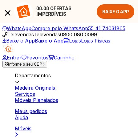
08.08 OFERTAS 
BAIXE O APP
IMPERDÍVEIS
WhatsApp
Compre pelo WhatsApp
55 41 74031865
Televendas
Televendas
0800 080 0099
Baixe o App
Baixe o App
Lojas
Lojas Físicas
Entrar
Favoritos
Carrinho
Informe o seu CEP
Departamentos
Madeira Originals
Serviços
Móveis Planejados
Meus pedidos
Ajuda
Móveis