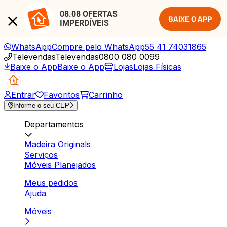
08.08 OFERTAS 
BAIXE O APP
IMPERDÍVEIS
WhatsApp
Compre pelo WhatsApp
55 41 74031865
Televendas
Televendas
0800 080 0099
Baixe o App
Baixe o App
Lojas
Lojas Físicas
Entrar
Favoritos
Carrinho
Informe o seu CEP
Departamentos
Madeira Originals
Serviços
Móveis Planejados
Meus pedidos
Ajuda
Móveis