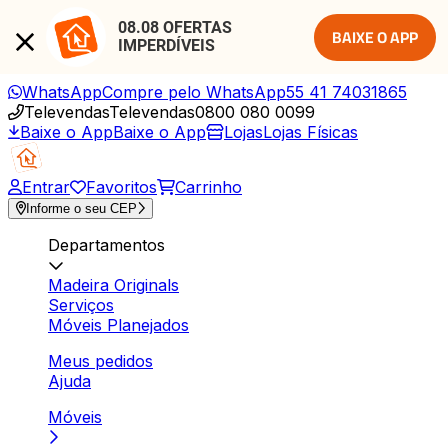
08.08 OFERTAS 
BAIXE O APP
IMPERDÍVEIS
WhatsApp
Compre pelo WhatsApp
55 41 74031865
Televendas
Televendas
0800 080 0099
Baixe o App
Baixe o App
Lojas
Lojas Físicas
Entrar
Favoritos
Carrinho
Informe o seu CEP
Departamentos
Madeira Originals
Serviços
Móveis Planejados
Meus pedidos
Ajuda
Móveis