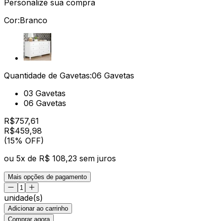
Personalize sua compra
Cor:
Branco
Quantidade de Gavetas:
06 Gavetas
03 Gavetas
06 Gavetas
R$
757,61
R$
459
,
98
(15% OFF)
ou
5
x de
R$ 108,23
sem juros
Mais opções de pagamento
unidade(s)
Adicionar ao carrinho
Comprar agora