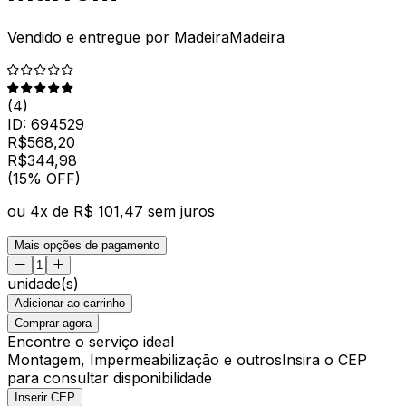
Vendido e entregue por
MadeiraMadeira
(
4
)
ID:
694529
R$
568,20
R$
344
,
98
(15% OFF)
ou
4
x de
R$ 101,47
sem juros
Mais opções de pagamento
unidade(s)
Adicionar ao carrinho
Comprar agora
Encontre o serviço ideal
Montagem, Impermeabilização e outros
Insira o CEP
para consultar disponibilidade
Inserir CEP