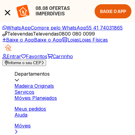
08.08 OFERTAS 
BAIXE O APP
IMPERDÍVEIS
WhatsApp
Compre pelo WhatsApp
55 41 74031865
Televendas
Televendas
0800 080 0099
Baixe o App
Baixe o App
Lojas
Lojas Físicas
Entrar
Favoritos
Carrinho
Informe o seu CEP
Departamentos
Madeira Originals
Serviços
Móveis Planejados
Meus pedidos
Ajuda
Móveis