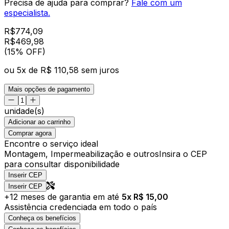
Precisa de ajuda para comprar?
Fale com um
especialista.
R$
774,09
R$
469
,
98
(15% OFF)
ou
5
x de
R$ 110,58
sem juros
Mais opções de pagamento
unidade(s)
Adicionar ao carrinho
Comprar agora
Encontre o serviço ideal
Montagem, Impermeabilização e outros
Insira o CEP
para consultar disponibilidade
Inserir CEP
Inserir CEP
+
12
meses de garantia em até
5
x R$
15,00
Assistência credenciada em todo o país
Conheça os benefícios