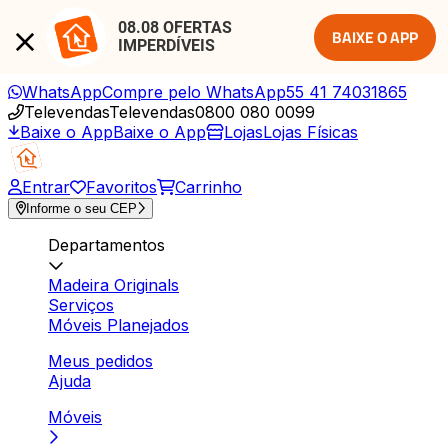
08.08 OFERTAS 
BAIXE O APP
IMPERDÍVEIS
WhatsApp
Compre pelo WhatsApp
55 41 74031865
Televendas
Televendas
0800 080 0099
Baixe o App
Baixe o App
Lojas
Lojas Físicas
Entrar
Favoritos
Carrinho
Informe o seu CEP
Departamentos
Madeira Originals
Serviços
Móveis Planejados
Meus pedidos
Ajuda
Móveis