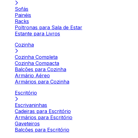
Sofás
Painéis
Racks
Poltronas para Sala de Estar
Estante para Livros
Cozinha
Cozinha Completa
Cozinha Compacta
Balcões para Cozinha
Armário Aéreo
Armários para Cozinha
Escritório
Escrivaninhas
Cadeiras para Escritório
Armários para Escritório
Gaveteiros
Balcões para Escritório