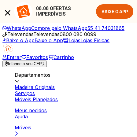
08.08 OFERTAS 
BAIXE O APP
IMPERDÍVEIS
WhatsApp
Compre pelo WhatsApp
55 41 74031865
Televendas
Televendas
0800 080 0099
Baixe o App
Baixe o App
Lojas
Lojas Físicas
Entrar
Favoritos
Carrinho
Informe o seu CEP
Departamentos
Madeira Originals
Serviços
Móveis Planejados
Meus pedidos
Ajuda
Móveis