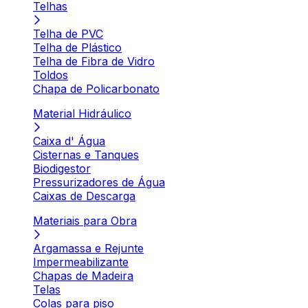
Telhas
Telha de PVC
Telha de Plástico
Telha de Fibra de Vidro
Toldos
Chapa de Policarbonato
Material Hidráulico
Caixa d' Água
Cisternas e Tanques
Biodigestor
Pressurizadores de Água
Caixas de Descarga
Materiais para Obra
Argamassa e Rejunte
Impermeabilizante
Chapas de Madeira
Telas
Colas para piso