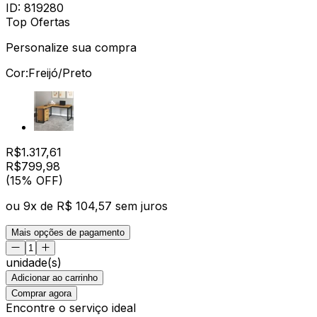
ID:
819280
Top Ofertas
Personalize sua compra
Cor:
Freijó/Preto
R$
1.317,61
R$
799
,
98
(15% OFF)
ou
9
x de
R$ 104,57
sem juros
Mais opções de pagamento
unidade(s)
Adicionar ao carrinho
Comprar agora
Encontre o serviço ideal